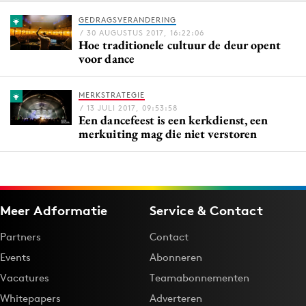
GEDRAGSVERANDERING
/ 30 AUGUSTUS 2017, 16:22:06
Hoe traditionele cultuur de deur opent
Menu
voor dance
Home
MERKSTRATEGIE
9 sept: GenAI-training
/ 13 JULI 2017, 09:53:58
Een dancefeest is een kerkdienst, een
12 nov: MarketingLive!
merkuiting mag die niet verstoren
Adverteren
Events
Opleidingen
Vacatures
Meer Adformatie
Service & Contact
Academy
Partners
Contact
Partners
Events
Abonneren
Topics
Vacatures
Teamabonnementen
Whitepapers
Adverteren
Artificial Intelligence