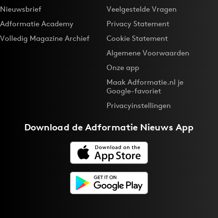
Nieuwsbrief
Veelgestelde Vragen
Bureaus
Adformatie Academy
Privacy Statement
Campagnes
Volledig Magazine Archief
Cookie Statement
Carriere
Algemene Voorwaarden
Contentmarketing
Onze app
Craft
Maak Adformatie.nl je
Customer Experience
Google-favoriet
Data & Insights
Privacyinstellingen
Design
Download de
Adformatie Nieuws App
Digital transformation
Diversiteit
Effectiviteit
Gedragsverandering
Influencer marketing
Interne communicatie
Martech