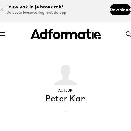
Jouw vak in je broekzak!
Download
De beste leeservaring met de app
Abonneer nu
Abonneer nu
Log in
Download de app
AUTEUR
Peter Kan
Volg het laatste nieuws via de Adformatie
Nieuws app
-