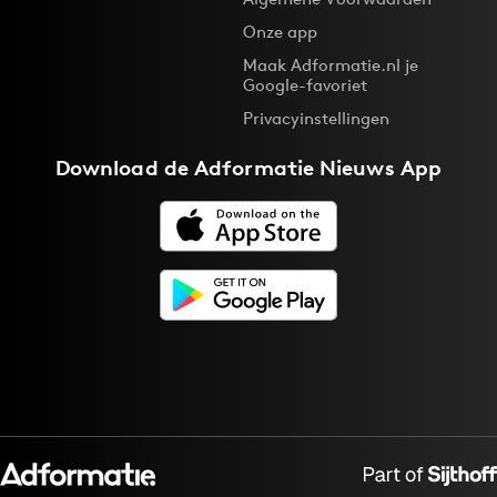
Bureaus
Onze app
Campagnes
Maak Adformatie.nl je
Google-favoriet
Carriere
Privacyinstellingen
Contentmarketing
Craft
Download de
Adformatie Nieuws App
Customer Experience
Data & Insights
Design
Digital transformation
Diversiteit
Effectiviteit
Gedragsverandering
Influencer marketing
Interne communicatie
Martech