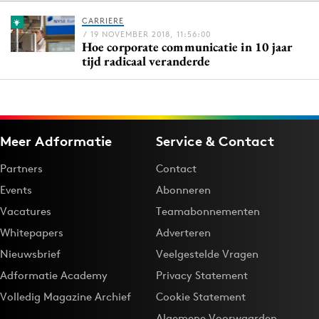
CARRIERE
/ 19 NOVEMBER 2018, 11:56:00
Hoe corporate communicatie in 10 jaar
Menu
tijd radicaal veranderde
Home
9 sept: GenAI-training
12 nov: MarketingLive!
Meer Adformatie
Service & Contact
Adverteren
Partners
Contact
Events
Events
Abonneren
Opleidingen
Vacatures
Teamabonnementen
Vacatures
Whitepapers
Adverteren
Academy
Nieuwsbrief
Veelgestelde Vragen
Partners
Adformatie Academy
Privacy Statement
Topics
Volledig Magazine Archief
Cookie Statement
Artificial Intelligence
Algemene Voorwaarden