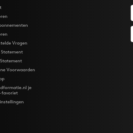
t
ren
bonnementen
eren
stelde Vragen
y Statement
 Statement
ne Voorwaarden
pp
dformatie.nl je
-favoriet
instellingen