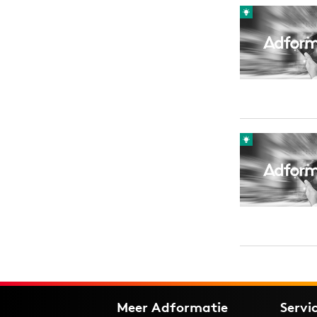
Carriere
Effectiviteit
Contentmarketing
Gedragsverand
Craft
Influencer mar
Customer Experience
Interne commu
Data & Insights
Martech
Meer Adformatie
Servi