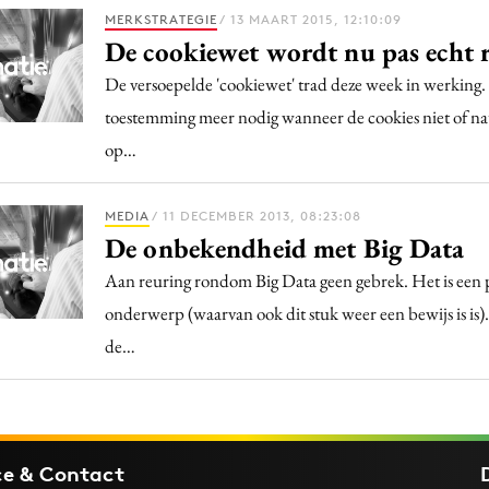
Programmatic
MERKSTRATEGIE
/ 13 MAART 2015, 12:10:09
ering
Purpose Marketing
De cookiewet wordt nu pas echt re
keting
Reputatie & crisis
De versoepelde 'cookiewet' trad deze week in werking. 
nicatie
toestemming meer nodig wanneer de cookies niet of na
op…
MEDIA
/ 11 DECEMBER 2013, 08:23:08
De onbekendheid met Big Data
Aan reuring rondom Big Data geen gebrek. Het is een 
onderwerp (waarvan ook dit stuk weer een bewijs is is).
de…
ce & Contact