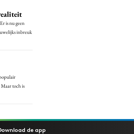
aliteit
Er is nu geen
uwelijks inbreuk
populair
 Maar toch is
Download de
app