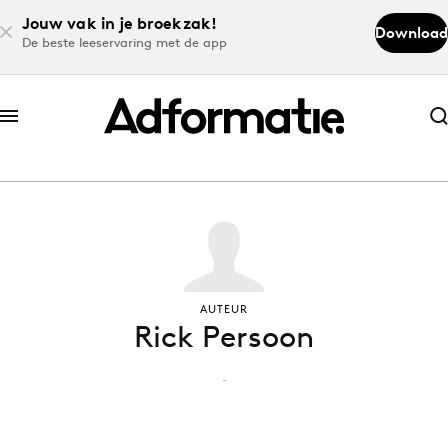
Jouw vak in je broekzak!
Download
De beste leeservaring met de app
Abonneer nu
Abonneer nu
Log in
Download de app
AUTEUR
Rick Persoon
Volg het laatste nieuws via de Adformatie
Nieuws app
-