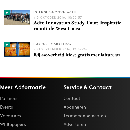
Bureaus
INTERNE COMMUNICATIE
Campagnes
/ 5 OKTOBER 2016, 10:06:57
Adfo Innovation Study Tour: Inspiratie
Carriere
vanuit de West Coast
Contentmarketing
Craft
PURPOSE MARKETING
Customer Experience
/ 21 SEPTEMBER 2016, 12:57:26
Rijksoverheid kiest gratis mediabureau
Data & Insights
Design
Digital transformation
Diversiteit
Meer Adformatie
Service & Contact
Effectiviteit
Partners
Contact
Gedragsverandering
Events
Abonneren
Influencer marketing
Vacatures
Teamabonnementen
Interne communicatie
Whitepapers
Adverteren
Martech