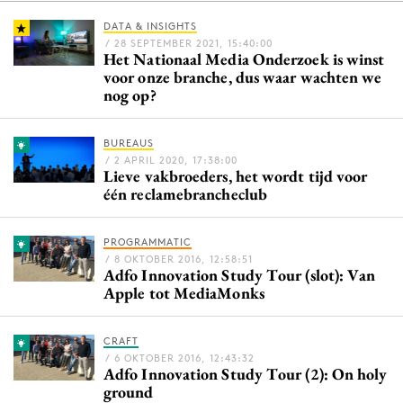
DATA & INSIGHTS
/ 28 SEPTEMBER 2021, 15:40:00
Het Nationaal Media Onderzoek is winst
Menu
voor onze branche, dus waar wachten we
nog op?
Home
9 sept: GenAI-training
BUREAUS
12 nov: MarketingLive!
/ 2 APRIL 2020, 17:38:00
Lieve vakbroeders, het wordt tijd voor
Adverteren
één reclamebrancheclub
Events
Opleidingen
PROGRAMMATIC
/ 8 OKTOBER 2016, 12:58:51
Vacatures
Adfo Innovation Study Tour (slot): Van
Apple tot MediaMonks
Academy
Partners
CRAFT
Topics
/ 6 OKTOBER 2016, 12:43:32
Adfo Innovation Study Tour (2): On holy
ground
Artificial Intelligence