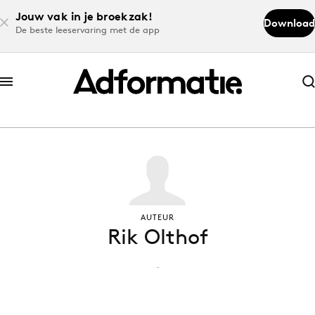
Jouw vak in je broekzak!
Download
De beste leeservaring met de app
Abonneer nu
Abonneer nu
Log in
Download de app
AUTEUR
Rik Olthof
Volg het laatste nieuws via de Adformatie
Nieuws app
-