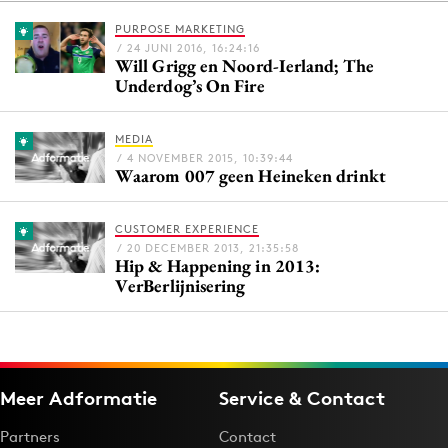
PURPOSE MARKETING
/ 24 JUNI 2016, 16:24:16
Will Grigg en Noord-Ierland; The
Menu
Underdog’s On Fire
Home
MEDIA
9 sept: GenAI-training
/ 4 NOVEMBER 2015, 10:39:44
Waarom 007 geen Heineken drinkt
12 nov: MarketingLive!
Adverteren
CUSTOMER EXPERIENCE
Events
/ 20 DECEMBER 2013, 21:35:58
Hip & Happening in 2013:
Opleidingen
VerBerlijnisering
Vacatures
Academy
Partners
Meer Adformatie
Service & Contact
Topics
Partners
Contact
Artificial Intelligence