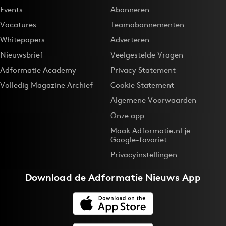
Events
Abonneren
Bureaus
Vacatures
Teamabonnementen
Campagnes
Whitepapers
Adverteren
Carriere
Nieuwsbrief
Veelgestelde Vragen
Contentmarketing
Adformatie Academy
Privacy Statement
Craft
Volledig Magazine Archief
Cookie Statement
Customer Experience
Algemene Voorwaarden
Data & Insights
Onze app
Design
Maak Adformatie.nl je
Digital transformation
Google-favoriet
Diversiteit
Privacyinstellingen
Effectiviteit
Download de
Adformatie Nieuws App
Gedragsverandering
Influencer marketing
Interne communicatie
Martech