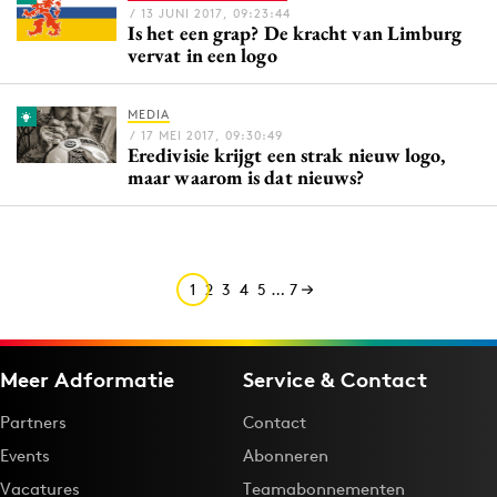
/ 13 JUNI 2017, 09:23:44
Media
Is het een grap? De kracht van Limburg
vervat in een logo
Merkstrategie
PR
MEDIA
Programmatic
/ 17 MEI 2017, 09:30:49
Eredivisie krijgt een strak nieuw logo,
Purpose Marketing
maar waarom is dat nieuws?
Reputatie & crisis
1
2
3
4
5
…
7
Meer Adformatie
Service & Contact
Partners
Contact
Events
Abonneren
Vacatures
Teamabonnementen