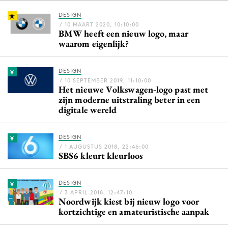
DESIGN
/ 10 MAART 2020, 10:10:00
BMW heeft een nieuw logo, maar
Menu
waarom eigenlijk?
Home
DESIGN
9 sept: GenAI-training
/ 10 SEPTEMBER 2019, 11:10:00
Het nieuwe Volkswagen-logo past met
12 nov: MarketingLive!
zijn moderne uitstraling beter in een
Adverteren
digitale wereld
Events
Opleidingen
DESIGN
/ 1 AUGUSTUS 2018, 22:46:00
Vacatures
SBS6 kleurt kleurloos
Academy
Partners
DESIGN
/ 3 APRIL 2018, 12:47:10
Noordwijk kiest bij nieuw logo voor
Topics
kortzichtige en amateuristische aanpak
Artificial Intelligence