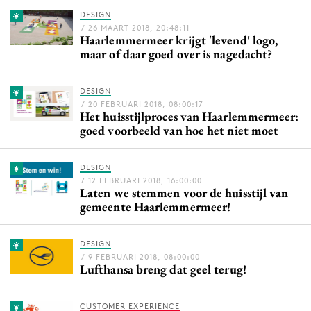
Bureaus
DESIGN
/ 26 MAART 2018, 20:48:11
Campagnes
Haarlemmermeer krijgt 'levend' logo,
maar of daar goed over is nagedacht?
Carriere
Contentmarketing
DESIGN
Craft
/ 20 FEBRUARI 2018, 08:00:17
Het huisstijlproces van Haarlemmermeer:
Customer Experience
goed voorbeeld van hoe het niet moet
Data & Insights
Design
DESIGN
Digital transformation
/ 12 FEBRUARI 2018, 16:00:00
Laten we stemmen voor de huisstijl van
Diversiteit
gemeente Haarlemmermeer!
Effectiviteit
Gedragsverandering
DESIGN
/ 9 FEBRUARI 2018, 08:00:00
Influencer marketing
Lufthansa breng dat geel terug!
Interne communicatie
Martech
CUSTOMER EXPERIENCE