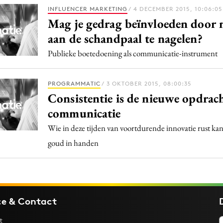
Programmatic
INFLUENCER MARKETING
/ 4 DECEMBER 2015, 10:06:05
ering
Purpose Marketing
Mag je gedrag beïnvloeden door
keting
Reputatie & crisis
aan de schandpaal te nagelen?
nicatie
Publieke boetedoening als communicatie-instrument
PROGRAMMATIC
/ 3 OKTOBER 2015, 08:00:35
Consistentie is de nieuwe opdrac
communicatie
Wie in deze tijden van voortdurende innovatie rust ka
goud in handen
ce & Contact
t