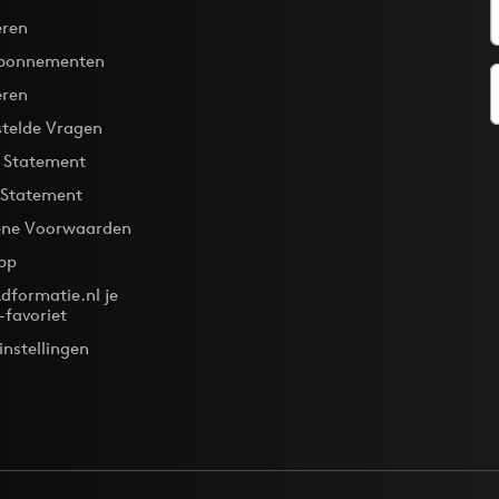
ren
bonnementen
eren
stelde Vragen
y Statement
 Statement
ne Voorwaarden
pp
dformatie.nl je
-favoriet
instellingen