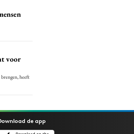
 mensen
ht voor
n brengen, heeft
Download de
app