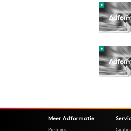
Carriere
Effectiviteit
Contentmarketing
Gedragsverand
Craft
Influencer mar
Customer Experience
Interne commu
Data & Insights
Martech
Meer Adformatie
Servi
Partners
Contac