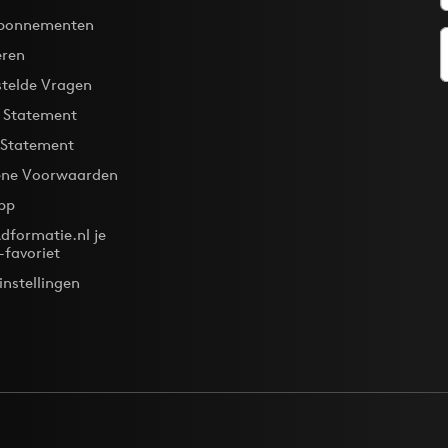
bonnementen
eren
stelde Vragen
y Statement
 Statement
ne Voorwaarden
pp
dformatie.nl je
-favoriet
instellingen