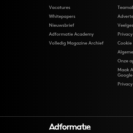
Vacatures
Teama
Whitepapers
Advert
Nieuwsbrief
Veelge
Adformatie Academy
Privac
Volledig Magazine Archief
Cookie
Algeme
Onze a
Maak A
Google
Privacy