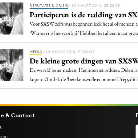
Programmatic
REPUTATIE & CRISIS
/ 10 MAART 2014, 23:22:13
ering
Purpose Marketing
Participeren is de redding van 
keting
Reputatie & crisis
Voor SXSW zelfs was begonnen leek het al of mensen al
nicatie
‘Wanneer is het voorbij?’ Hebben het alleen maar gr
MEDIA
/ 10 MAART 2014, 22:39:57
De kleine grote dingen van SXS
De wereld beter maken. Het internet redden. Delen is
kopen. Ontdek de ‘betekenisvolle economie’. Yep, dit
ce & Contact
t
ren