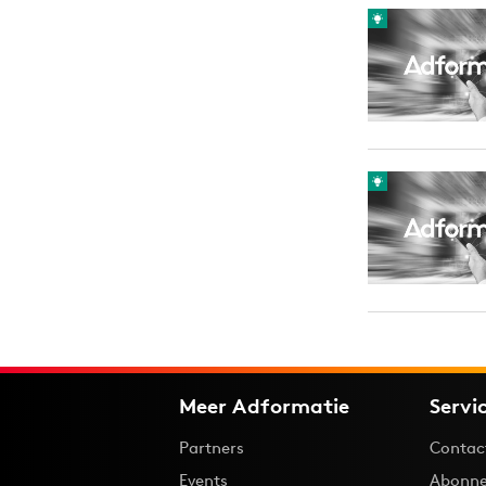
Carriere
Effectiviteit
Contentmarketing
Gedragsverand
Craft
Influencer mar
Customer Experience
Interne commu
Data & Insights
Martech
Meer Adformatie
Servi
Partners
Contac
Events
Abonne