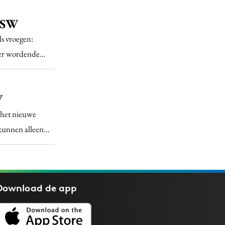
SXSW
s vroegen:
oter wordende…
W
 het nieuwe
 kunnen alleen…
Download de
app