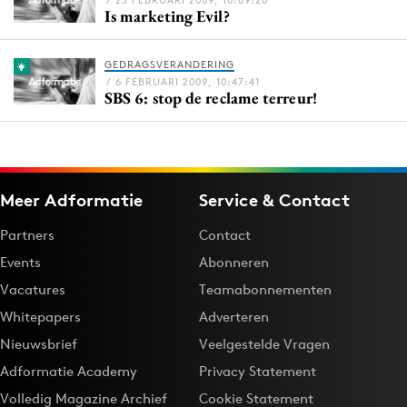
/ 23 FEBRUARI 2009, 10:09:20
Is marketing Evil?
Bureaus
Campagnes
GEDRAGSVERANDERING
Carriere
/ 6 FEBRUARI 2009, 10:47:41
SBS 6: stop de reclame terreur!
Contentmarketing
Craft
Customer Experience
Data & Insights
Meer Adformatie
Service & Contact
Design
Partners
Contact
Digital transformation
Events
Abonneren
Diversiteit
Vacatures
Teamabonnementen
Effectiviteit
Whitepapers
Adverteren
Gedragsverandering
Nieuwsbrief
Veelgestelde Vragen
Influencer marketing
Adformatie Academy
Privacy Statement
Interne communicatie
Volledig Magazine Archief
Cookie Statement
Martech