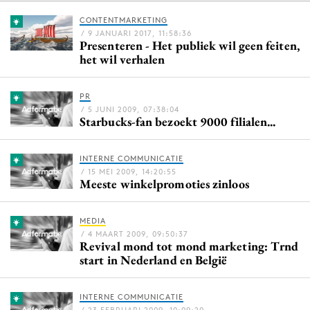
CONTENTMARKETING
/ 9 JANUARI 2017, 11:58:36
Presenteren - Het publiek wil geen feiten,
Menu
het wil verhalen
Home
PR
9 sept: GenAI-training
/ 5 JUNI 2009, 07:38:04
Starbucks-fan bezoekt 9000 filialen...
12 nov: MarketingLive!
Adverteren
INTERNE COMMUNICATIE
Events
/ 15 MEI 2009, 14:20:55
Meeste winkelpromoties zinloos
Opleidingen
Vacatures
MEDIA
Academy
/ 4 MAART 2009, 09:50:37
Revival mond tot mond marketing: Trnd
Partners
start in Nederland en België
Topics
INTERNE COMMUNICATIE
Artificial Intelligence