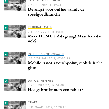
CUSTOMER EXPERIENCE
Bureaus
/ 30 MEI 2014, 11:49:31
De angst voor online vanuit de
Campagnes
speelgoedbranche
Carriere
Contentmarketing
PROGRAMMATIC
/ 3 APRIL 2014, 18:30:38
Craft
Meer HTML 5 Ads graag! Maar kan dat
ook?
Customer Experience
Data & Insights
INTERNE COMMUNICATIE
Design
/ 8 FEBRUARI 2014, 07:50:29
Mobile is not a touchpoint, mobile is the
Digital transformation
glue
Diversiteit
Effectiviteit
DATA & INSIGHTS
Gedragsverandering
/ 28 JUNI 2013, 14:34:00
Hoe gebruikt men een tablet?
Influencer marketing
Interne communicatie
CRAFT
Martech
/ 12 MAART 2013, 17:20:00