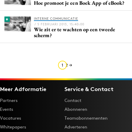
Hoe promoot je een Boek App of eBook?
Media
Merkstrategie
INTERNE COMMUNICATIE
PR
/ 5 FEBRUARI 2013, 15:40:00
Wie zit er te wachten op een tweede
Programmatic
scherm?
Purpose Marketing
Reputatie & crisis
1
2
Meer Adformatie
Service & Contact
Partners
Contact
Events
Abonneren
Vacatures
Teamabonnementen
Whitepapers
Adverteren