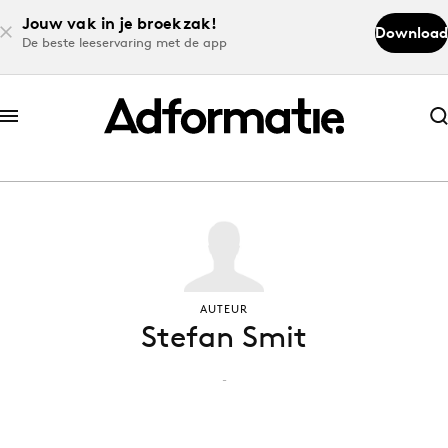
Jouw vak in je broekzak!
Download
De beste leeservaring met de app
Abonneer nu
Abonneer nu
Log in
Download de app
AUTEUR
Stefan Smit
Volg het laatste nieuws via de Adformatie
Nieuws app
-