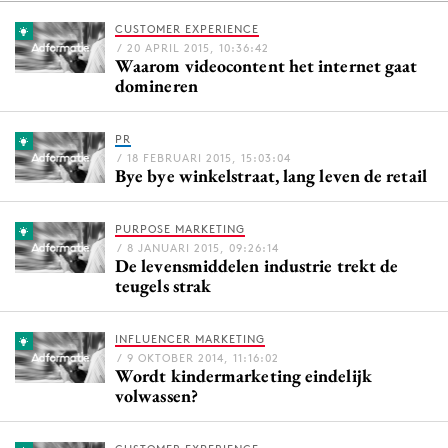
CUSTOMER EXPERIENCE
/ 20 APRIL 2015, 10:36:42
Waarom videocontent het internet gaat
Menu
domineren
Home
PR
9 sept: GenAI-training
/ 18 FEBRUARI 2015, 15:03:04
Bye bye winkelstraat, lang leven de retail
12 nov: MarketingLive!
Adverteren
PURPOSE MARKETING
Events
/ 8 JANUARI 2015, 09:26:14
De levensmiddelen industrie trekt de
Opleidingen
teugels strak
Vacatures
Academy
INFLUENCER MARKETING
Partners
/ 9 OKTOBER 2014, 11:16:02
Wordt kindermarketing eindelijk
volwassen?
Topics
Artificial Intelligence