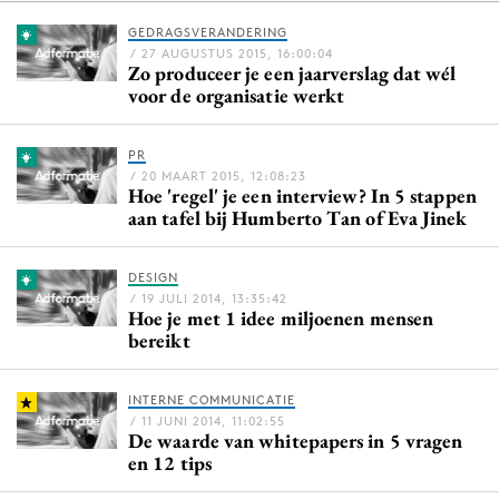
GEDRAGSVERANDERING
/ 27 AUGUSTUS 2015, 16:00:04
Zo produceer je een jaarverslag dat wél
Menu
voor de organisatie werkt
Home
PR
9 sept: GenAI-training
/ 20 MAART 2015, 12:08:23
Hoe 'regel' je een interview? In 5 stappen
12 nov: MarketingLive!
aan tafel bij Humberto Tan of Eva Jinek
Adverteren
Events
DESIGN
Opleidingen
/ 19 JULI 2014, 13:35:42
Hoe je met 1 idee miljoenen mensen
Vacatures
bereikt
Academy
Partners
INTERNE COMMUNICATIE
/ 11 JUNI 2014, 11:02:55
De waarde van whitepapers in 5 vragen
Topics
en 12 tips
Artificial Intelligence