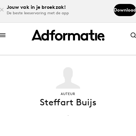
Jouw vak in je broekzak!
Download
De beste leeservaring met de app
Abonneer nu
Abonneer nu
Log in
Download de app
AUTEUR
Steffart Buijs
Volg het laatste nieuws via de Adformatie
Nieuws app
-