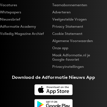
Vacatures
Teamabonnementen
Media
Whitepapers
Adverteren
Merkstrategie
Nieuwsbrief
Veelgestelde Vragen
PR
Adformatie Academy
Privacy Statement
Programmatic
Volledig Magazine Archief
Cookie Statement
Purpose Marketing
Algemene Voorwaarden
Reputatie & crisis
Onze app
Maak Adformatie.nl je
Google-favoriet
Privacyinstellingen
Download de
Adformatie Nieuws App