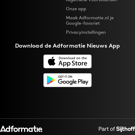
Bureaus
Onze app
Campagnes
Maak Adformatie.nl je
Google-favoriet
Carriere
Privacyinstellingen
Contentmarketing
Craft
Download de
Adformatie Nieuws App
Customer Experience
Data & Insights
Design
Digital transformation
Diversiteit
Effectiviteit
Gedragsverandering
Influencer marketing
Interne communicatie
Martech