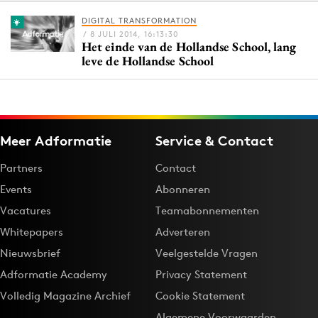
DIGITAL TRANSFORMATION
/ 8 JULI 2014, 16:13:30
Het einde van de Hollandse School, lang
Menu
leve de Hollandse School
Home
9 sept: GenAI-training
12 nov: MarketingLive!
Meer Adformatie
Service & Contact
Adverteren
Partners
Contact
Events
Events
Abonneren
Opleidingen
Vacatures
Teamabonnementen
Vacatures
Whitepapers
Adverteren
Academy
Nieuwsbrief
Veelgestelde Vragen
Partners
Adformatie Academy
Privacy Statement
Topics
Volledig Magazine Archief
Cookie Statement
Artificial Intelligence
Algemene Voorwaarden