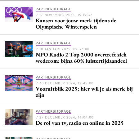
PARTNERBIJDRAGE
/ 17 NOVEMBER 2025, 15:19:32
Kansen voor jouw merk tijdens de
Menu
Olympische Winterspelen
Home
PARTNERBIJDRAGE
9 sept: GenAI-training
/ 10 JANUARI 2025, 09:37:00
NPO Radio 2 Top 2000 overtreft zich
12 nov: MarketingLive!
wederom: bijna 60% luistertijdaandeel
Adverteren
Events
PARTNERBIJDRAGE
Opleidingen
/ 30 DECEMBER 2024, 12:45:00
Vooruitblik 2025: hier wil je als merk bij
Vacatures
zijn
Academy
Partners
PARTNERBIJDRAGE
/ 27 DECEMBER 2024, 14:07:00
De rol van tv, radio en online in 2025
Topics
Artificial Intelligence