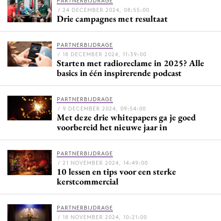
PARTNERBIJDRAGE
Bureaus
/ 24 DECEMBER 2024, 08:55:00
Drie campagnes met resultaat
Campagnes
Carriere
PARTNERBIJDRAGE
Contentmarketing
/ 18 DECEMBER 2024, 11:39:00
Starten met radioreclame in 2025? Alle
Craft
basics in één inspirerende podcast
Customer Experience
Data & Insights
PARTNERBIJDRAGE
/ 9 DECEMBER 2024, 09:54:00
Design
Met deze drie whitepapers ga je goed
voorbereid het nieuwe jaar in
Digital transformation
Diversiteit
PARTNERBIJDRAGE
Effectiviteit
/ 21 NOVEMBER 2024, 14:49:00
10 lessen en tips voor een sterke
Gedragsverandering
kerstcommercial
Influencer marketing
Interne communicatie
PARTNERBIJDRAGE
Martech
/ 18 NOVEMBER 2024, 10:21:00