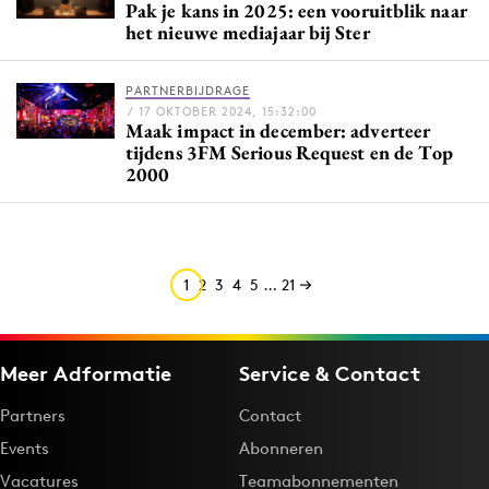
Pak je kans in 2025: een vooruitblik naar
Media
het nieuwe mediajaar bij Ster
Merkstrategie
PR
PARTNERBIJDRAGE
/ 17 OKTOBER 2024, 15:32:00
Programmatic
Maak impact in december: adverteer
tijdens 3FM Serious Request en de Top
Purpose Marketing
2000
Reputatie & crisis
1
2
3
4
5
…
21
Meer Adformatie
Service & Contact
Partners
Contact
Events
Abonneren
Vacatures
Teamabonnementen