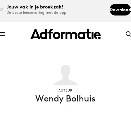
Jouw vak in je broekzak!
Download
De beste leeservaring met de app
Abonneer nu
Abonneer nu
Log in
Download de app
AUTEUR
Wendy Bolhuis
Volg het laatste nieuws via de Adformatie
Nieuws app
-