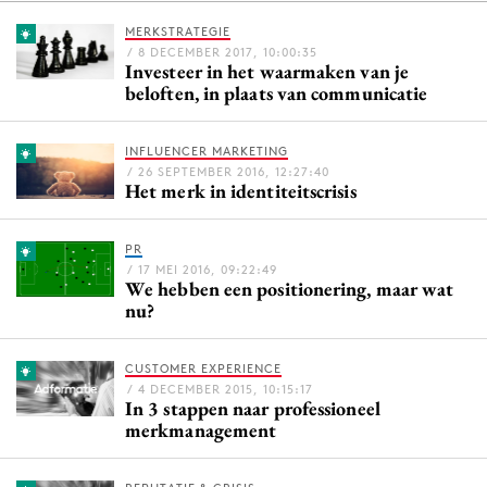
MERKSTRATEGIE
/ 8 DECEMBER 2017, 10:00:35
Investeer in het waarmaken van je
Menu
beloften, in plaats van communicatie
Home
INFLUENCER MARKETING
9 sept: GenAI-training
/ 26 SEPTEMBER 2016, 12:27:40
Het merk in identiteitscrisis
12 nov: MarketingLive!
Adverteren
PR
Events
/ 17 MEI 2016, 09:22:49
We hebben een positionering, maar wat
Opleidingen
nu?
Vacatures
Academy
CUSTOMER EXPERIENCE
Partners
/ 4 DECEMBER 2015, 10:15:17
In 3 stappen naar professioneel
merkmanagement
Topics
Artificial Intelligence