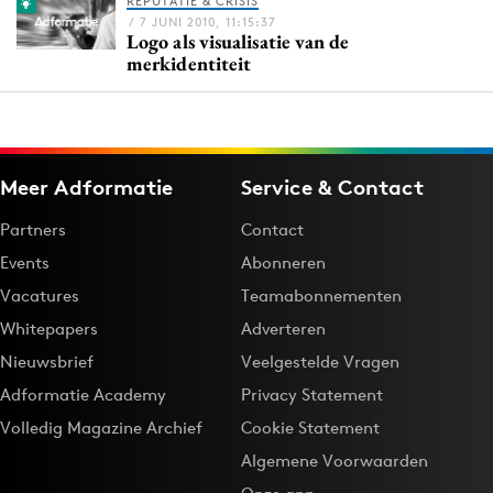
REPUTATIE & CRISIS
Bureaus
/ 7 JUNI 2010, 11:15:37
Logo als visualisatie van de
Campagnes
merkidentiteit
Carriere
Contentmarketing
Craft
Meer Adformatie
Service & Contact
Customer Experience
Data & Insights
Partners
Contact
Design
Events
Abonneren
Digital transformation
Vacatures
Teamabonnementen
Diversiteit
Whitepapers
Adverteren
Effectiviteit
Nieuwsbrief
Veelgestelde Vragen
Gedragsverandering
Adformatie Academy
Privacy Statement
Influencer marketing
Volledig Magazine Archief
Cookie Statement
Interne communicatie
Algemene Voorwaarden
Martech