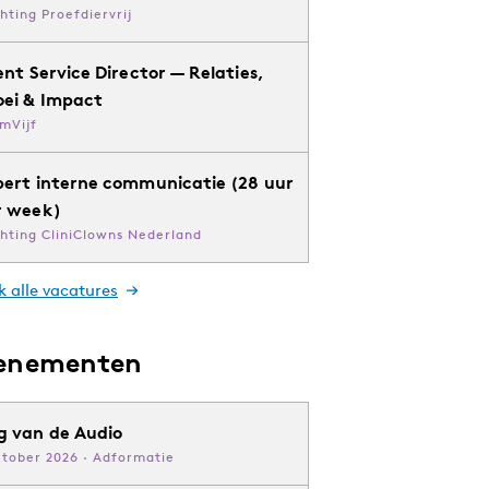
chting Proefdiervrij
ent Service Director — Relaties,
oei & Impact
mVijf
pert interne communicatie (28 uur
r week)
chting CliniClowns Nederland
k alle vacatures
enementen
g van de Audio
ktober 2026 · Adformatie