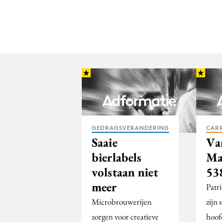
GEDRAGSVERANDERING
CARR
Saaie
Va
bierlabels
Ma
volstaan niet
53
meer
Patr
Microbrouwerijen
zijn 
zorgen voor creatieve
hoof