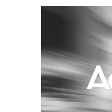
Carriere
Effectiviteit
Contentmarketing
Gedragsverand
Craft
Influencer mar
Customer Experience
Interne commu
Data & Insights
Martech