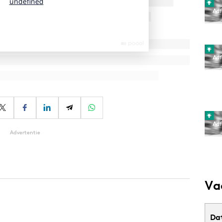
Advertentie
Va
Da