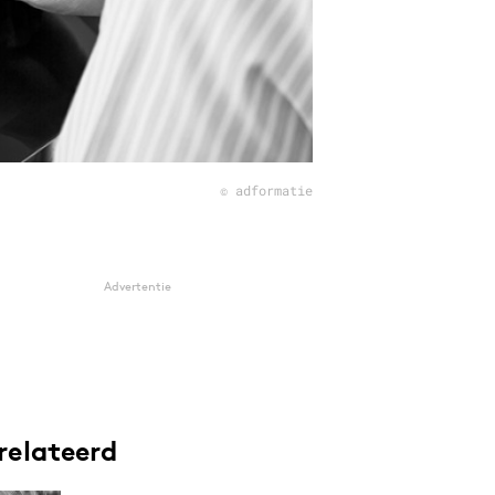
© adformatie
Advertentie
relateerd