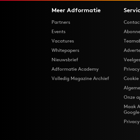
Meer Adformatie
Servi
Partners
Contac
Events
Abonne
Vacatures
Teama
Whitepapers
Advert
Nieuwsbrief
Veelge
Adformatie Academy
Privac
Volledig Magazine Archief
Cookie
Algeme
Onze a
Maak A
Google
Privacy