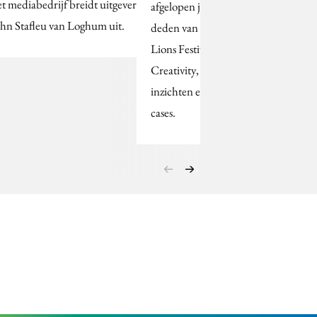
t mediabedrijf breidt uitgeverij
afgelopen juni verslag
hn Stafleu van Loghum uit.
deden van het Cannes
Lions Festival of
Creativity, delen hun
inzichten en favoriete
cases.