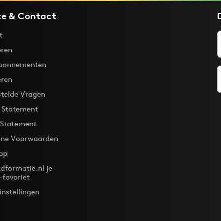
ce & Contact
t
ren
bonnementen
eren
stelde Vragen
y Statement
 Statement
ne Voorwaarden
pp
dformatie.nl je
-favoriet
instellingen