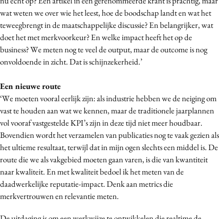
nu écht op? Een artikel in een gerenommeerde krant is prachtig, maar
wat weten we over wie het leest, hoe de boodschap landt en wat het
teweegbrengt in de maatschappelijke discussie? En belangrijker, wat
doet het met merkvoorkeur? En welke impact heeft het op de
business? We meten nog te veel de output, maar de outcome is nog
onvoldoende in zicht. Dat is schijnzekerheid.’
Een nieuwe route
‘We moeten vooral eerlijk zijn: als industrie hebben we de neiging om
vast te houden aan wat we kennen, maar de traditionele jaarplannen
vol vooraf vastgestelde KPI’s zijn in deze tijd niet meer houdbaar.
Bovendien wordt het verzamelen van publicaties nog te vaak gezien als
het ultieme resultaat, terwijl dat in mijn ogen slechts een middel is. De
route die we als vakgebied moeten gaan varen, is die van kwantiteit
naar kwaliteit. En met kwaliteit bedoel ik het meten van de
daadwerkelijke reputatie-impact. Denk aan metrics die
merkvertrouwen en relevantie meten.
De uitdaging is om een werkwijze te ontwikkelen die realtime de