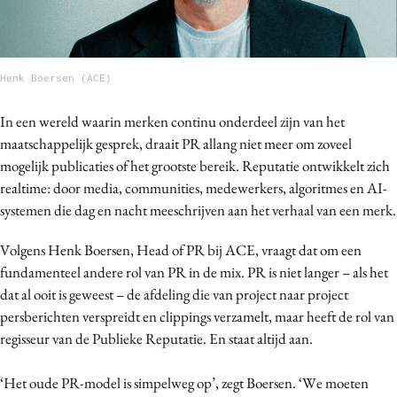
Bureaus
Campagnes
Carriere
Henk Boersen (ACE)
Contentmarketing
In een wereld waarin merken continu onderdeel zijn van het
Craft
maatschappelijk gesprek, draait PR allang niet meer om zoveel
Customer Experience
mogelijk publicaties of het grootste bereik. Reputatie ontwikkelt zich
Data & Insights
realtime: door media, communities, medewerkers, algoritmes en AI-
Design
systemen die dag en nacht meeschrijven aan het verhaal van een merk.
Digital transformation
Volgens Henk Boersen, Head of PR bij ACE, vraagt dat om een
Diversiteit
fundamenteel andere rol van PR in de mix. PR is niet langer – als het
Effectiviteit
dat al ooit is geweest – de afdeling die van project naar project
Gedragsverandering
persberichten verspreidt en clippings verzamelt, maar heeft de rol van
Influencer marketing
regisseur van de Publieke Reputatie. En staat altijd aan.
Interne communicatie
‘Het oude PR-model is simpelweg op’, zegt Boersen. ‘We moeten
Martech