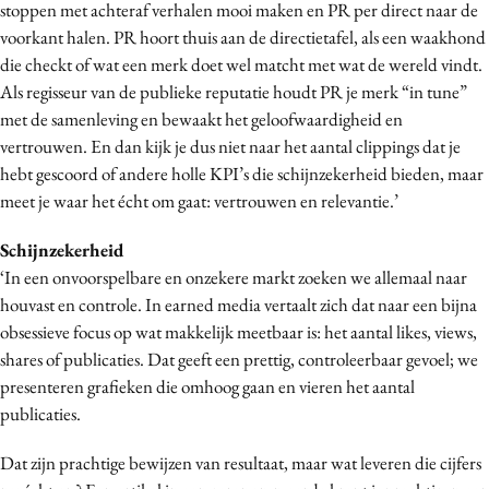
stoppen met achteraf verhalen mooi maken en PR per direct naar de
Media
voorkant halen. PR hoort thuis aan de directietafel, als een waakhond
Merkstrategie
die checkt of wat een merk doet wel matcht met wat de wereld vindt.
PR
Als regisseur van de publieke reputatie houdt PR je merk “in tune”
met de samenleving en bewaakt het geloofwaardigheid en
Programmatic
vertrouwen. En dan kijk je dus niet naar het aantal clippings dat je
Purpose Marketing
hebt gescoord of andere holle KPI’s die schijnzekerheid bieden, maar
Reputatie & crisis
meet je waar het écht om gaat: vertrouwen en relevantie.’
Schijnzekerheid
‘In een onvoorspelbare en onzekere markt zoeken we allemaal naar
houvast en controle. In earned media vertaalt zich dat naar een bijna
obsessieve focus op wat makkelijk meetbaar is: het aantal likes, views,
shares of publicaties. Dat geeft een prettig, controleerbaar gevoel; we
presenteren grafieken die omhoog gaan en vieren het aantal
publicaties.
Dat zijn prachtige bewijzen van resultaat, maar wat leveren die cijfers