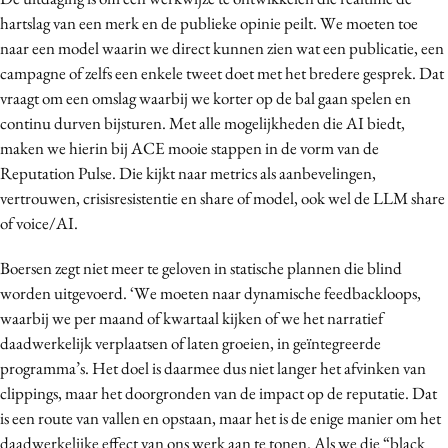
hartslag van een merk en de publieke opinie peilt. We moeten toe
naar een model waarin we direct kunnen zien wat een publicatie, een
campagne of zelfs een enkele tweet doet met het bredere gesprek. Dat
vraagt om een omslag waarbij we korter op de bal gaan spelen en
continu durven bijsturen. Met alle mogelijkheden die AI biedt,
maken we hierin bij ACE mooie stappen in de vorm van de
Reputation Pulse. Die kijkt naar metrics als aanbevelingen,
vertrouwen, crisisresistentie en share of model, ook wel de LLM share
of voice/AI.
Boersen zegt niet meer te geloven in statische plannen die blind
worden uitgevoerd. ‘We moeten naar dynamische feedbackloops,
waarbij we per maand of kwartaal kijken of we het narratief
daadwerkelijk verplaatsen of laten groeien, in geïntegreerde
programma’s. Het doel is daarmee dus niet langer het afvinken van
clippings, maar het doorgronden van de impact op de reputatie. Dat
is een route van vallen en opstaan, maar het is de enige manier om het
daadwerkelijke effect van ons werk aan te tonen. Als we die “black