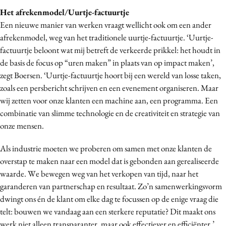
Het afrekenmodel/Uurtje-factuurtje
Een nieuwe manier van werken vraagt wellicht ook om een ander
afrekenmodel, weg van het traditionele uurtje-factuurtje. ‘Uurtje-
factuurtje beloont wat mij betreft de verkeerde prikkel: het houdt in
de basis de focus op “uren maken” in plaats van op impact maken’,
zegt Boersen. ‘Uurtje-factuurtje hoort bij een wereld van losse taken,
zoals een persbericht schrijven en een evenement organiseren. Maar
wij zetten voor onze klanten een machine aan, een programma. Een
combinatie van slimme technologie en de creativiteit en strategie van
onze mensen.
Als industrie moeten we proberen om samen met onze klanten de
overstap te maken naar een model dat is gebonden aan gerealiseerde
waarde. We bewegen weg van het verkopen van tijd, naar het
garanderen van partnerschap en resultaat. Zo’n samenwerkingsvorm
dwingt ons én de klant om elke dag te focussen op de enige vraag die
telt: bouwen we vandaag aan een sterkere reputatie? Dit maakt ons
werk niet alleen transparanter, maar ook effectiever en efficiënter.’