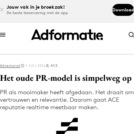
Jouw vak in je broekzak!
Download
De beste leeservaring met de app
Abonneer nu
Abonneer nu
Advertorial
1 JULI 2026
ACE
Log in
Het oude PR-model is simpelweg op
PR als mooimaker heeft afgedaan. Het draait om
Download de app
vertrouwen en relevantie. Daarom gaat ACE
Volg het laatste nieuws via de Adformatie
reputatie realtime meetbaar maken.
Nieuws app