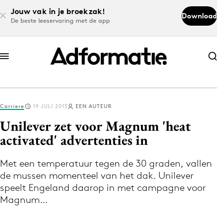
Jouw vak in je broekzak!
Download
De beste leeservaring met de app
Abonneer nu
Abonneer nu
Carriere
19 JULI 2013
EEN AUTEUR
Log in
Unilever zet voor Magnum 'heat
activated' advertenties in
Download de app
Volg het laatste nieuws via de Adformatie
Met een temperatuur tegen de 30 graden, vallen
de mussen momenteel van het dak. Unilever
Nieuws app
speelt Engeland daarop in met campagne voor
Magnum…