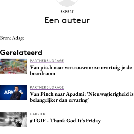
Bureaus
EXPERT
Campagnes
Een auteur
Carriere
Contentmarketing
Bron: Adage
Craft
Gerelateerd
Customer Experience
Data & Insights
PARTNERBIJDRAGE
Van pitch naar vertrouwen: zo overtuig je de
Design
boardroom
Digital transformation
Diversiteit
PARTNERBIJDRAGE
Van Pinch naar Apadmi: 'Nieuwsgierigheid is
Effectiviteit
belangrijker dan ervaring'
Gedragsverandering
Influencer marketing
CARRIERE
#TGIF - Thank God It's Friday
Interne communicatie
Martech