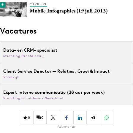
CARRIERE
Media
Mobile Infographics (19 juli 2013)
Merkstrategie
PR
Vacatures
Programmatic
Purpose Marketing
Data- en CRM- specialist
Reputatie & crisis
Stichting Proefdiervrij
Client Service Director — Relaties, Groei & Impact
VormVijf
Expert interne communicatie (28 uur per week)
Stichting CliniClowns Nederland
0
0
Advertentie