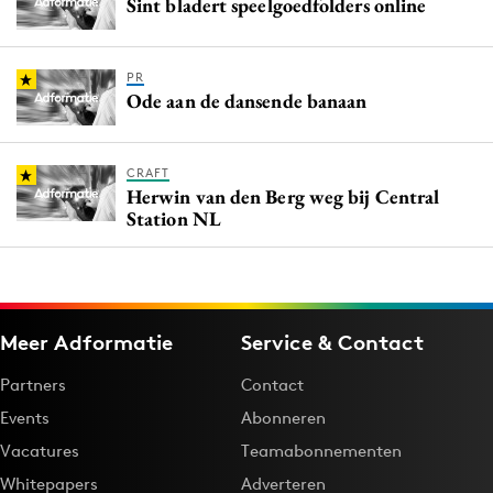
Sint bladert speelgoedfolders online
PR
Ode aan de dansende banaan
CRAFT
Herwin van den Berg weg bij Central
Station NL
Meer Adformatie
Service & Contact
Partners
Contact
Events
Abonneren
Vacatures
Teamabonnementen
Whitepapers
Adverteren