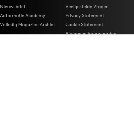
Nieuwsbrief
Veelgestelde Vragen
Adformatie Academy
Privacy Statement
Volledig Magazine Archief
Cookie Statement
Algemene Voorwaarden
Onze app
Maak Adformatie.nl je
Google-favoriet
Privacyinstellingen
Download de
Adformatie Nieuws App