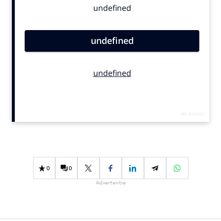
Bureaus
Campagnes
Carriere
Contentmarketing
Craft
Customer Experience
Data & Insights
Design
Digital transformation
Diversiteit
Effectiviteit
0
0
Gedragsverandering
Advertentie
Influencer marketing
Interne communicatie
Martech