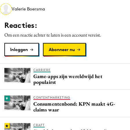
Media
Valerie Boersma
Merkstrategie
Reacties:
PR
Programmatic
Om een reactie achter te laten is een account vereist.
Purpose Marketing
Inloggen
Abonneer nu
Reputatie & crisis
CARRIERE
Game-apps zijn wereldwijd het
populairst
CONTENTMARKETING
Consumentenbond: KPN maakt 4G-
claims waar
CRAFT