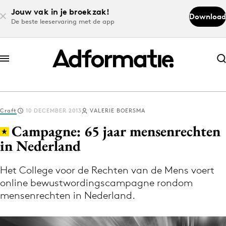
Jouw vak in je broekzak!
Download
De beste leeservaring met de app
Abonneer nu
Abonneer nu
Craft
10 DECEMBER 2013
VALERIE BOERSMA
Log in
Campagne: 65 jaar mensenrechten
in Nederland
Download de app
Volg het laatste nieuws via de Adformatie
Het College voor de Rechten van de Mens voert
online bewustwordingscampagne rondom
Nieuws app
mensenrechten in Nederland.