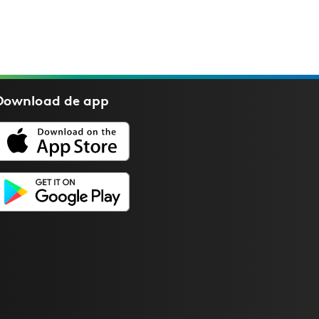
Download de
app