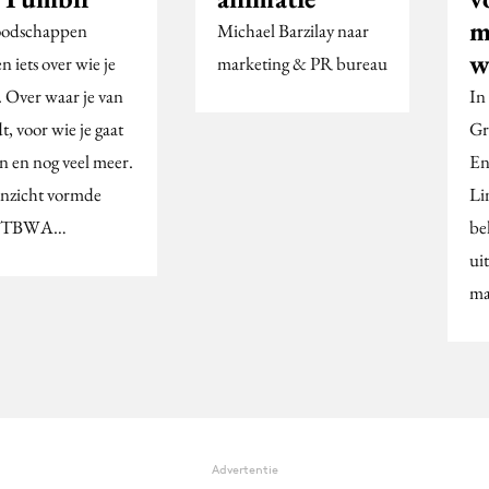
m
oodschappen
Michael Barzilay naar
w
n iets over wie je
marketing & PR bureau
. Over waar je van
In
, voor wie je gaat
Gr
n en nog veel meer.
En
inzicht vormde
Li
r TBWA…
be
ui
ma
Advertentie