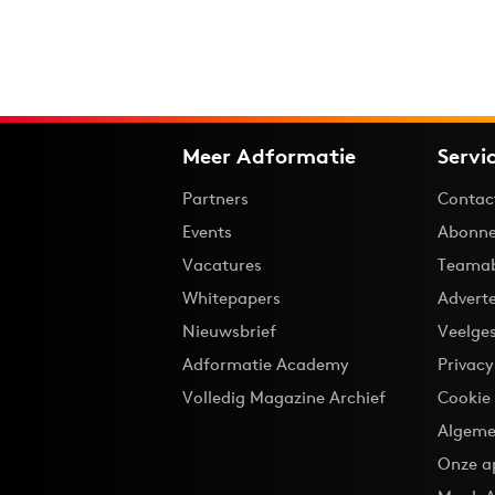
Meer Adformatie
Servi
Partners
Contac
Events
Abonne
Vacatures
Teama
Whitepapers
Advert
Nieuwsbrief
Veelge
Adformatie Academy
Privac
Volledig Magazine Archief
Cookie
Algeme
Onze a