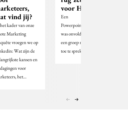
arketeers,
voor Heineken
at vind jij?
Een
 het kader van onze
Powerpointpresentatie
ote Marketing
was onvoldoende om
quête vroegen we op
een groep marketeers
nkedin: Wat zijn de
toe te spreken, vond hij.
langrijkste kansen en
tdagingen voor
rketeers, het…