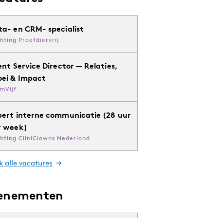
ta- en CRM- specialist
chting Proefdiervrij
ent Service Director — Relaties,
oei & Impact
mVijf
pert interne communicatie (28 uur
r week)
chting CliniClowns Nederland
k alle vacatures
enementen