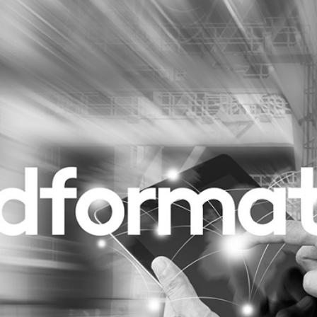
Programmatic
ering
Purpose Marketing
keting
Reputatie & crisis
nicatie