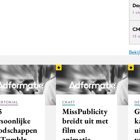
Da
1 o
CM
13 
Beki
ERTORIAL
CRAFT
GE
5
MissPublicity
G
rsoonlijke
breidt uit met
k
odschappen
film en
u
 Tumblr
animatie
v