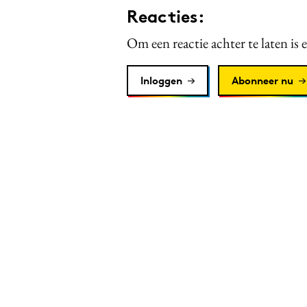
Reacties:
Om een reactie achter te laten is 
Inloggen
Abonneer nu