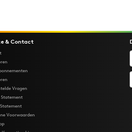
ce & Contact
t
ren
bonnementen
eren
stelde Vragen
y Statement
 Statement
ne Voorwaarden
pp