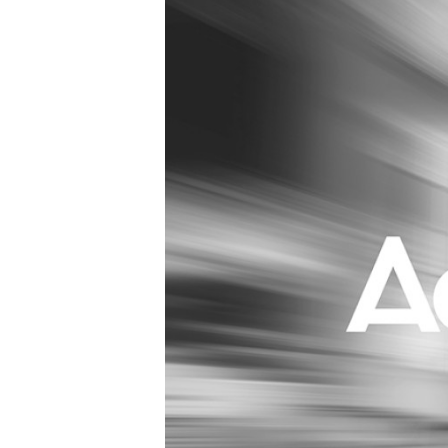
Carriere
Effectiviteit
Contentmarketing
Gedragsverand
Craft
Influencer mar
Customer Experience
Interne commu
Data & Insights
Martech