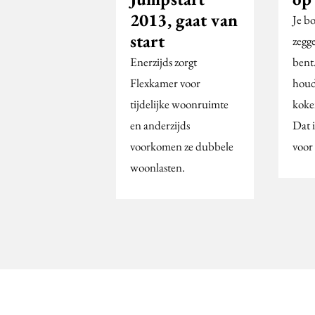
2013, gaat van
Je b
start
zegge
Enerzijds zorgt
bent
Flexkamer voor
houdt
tijdelijke woonruimte
koke
en anderzijds
Dat 
voorkomen ze dubbele
voo
woonlasten.