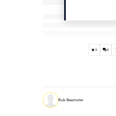
0
0
Rob Beemster