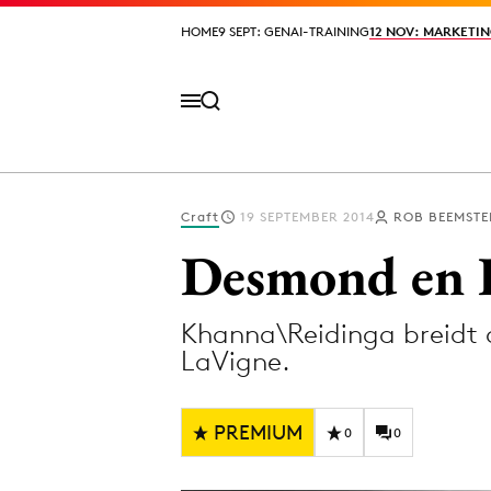
HOME
HOME
9 SEPT: GENAI-TRAINING
9 SEPT: GENAI-TRAINING
12 NOV: MARKETIN
12 NOV: MARKETIN
Craft
19 SEPTEMBER 2014
ROB BEEMSTE
Volg het laatste nieuws via de Adformatie N
Desmond en 
Khanna\Reidinga breidt 
Topics
LaVigne.
Artificial Intelligence
Design
Bureaus
Digital transf
PREMIUM
0
0
Campagnes
Diversiteit