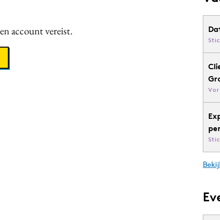
een account vereist.
Da
Sti
Cli
Gr
Vor
Ex
pe
Sti
Bekij
Ev