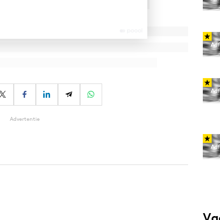
Advertentie
Va