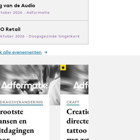
g van de Audio
ktober 2026 · Adformatie
O Retail
oktober 2026 · Doopsgezinde Singelkerk
jk alle evenementen
DRAGSVERANDERING
CRAFT
rootste
Creatief
ansen en
directeur laat
itdagingen
tattoo op zijn
oor
rug zetten