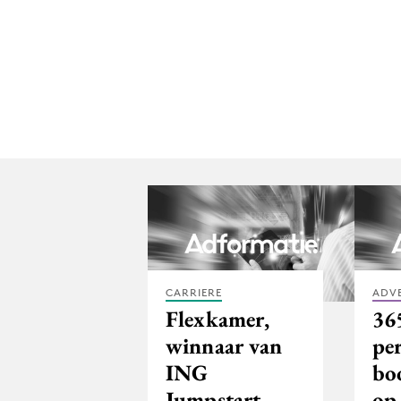
CARRIERE
ADV
Flexkamer,
36
winnaar van
pe
ING
bo
Jumpstart
op