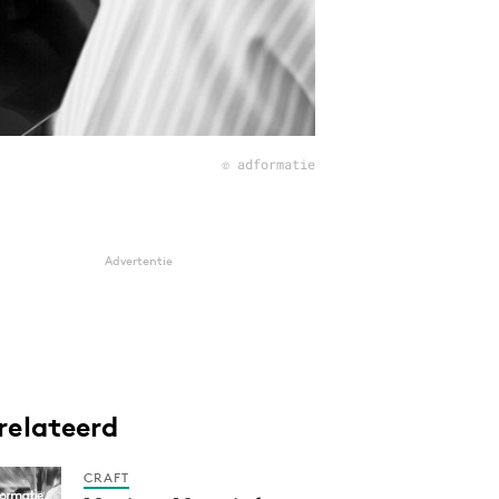
© adformatie
Advertentie
relateerd
CRAFT