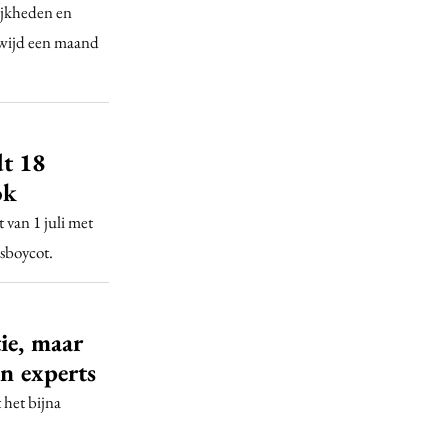
lijkheden en
dwijd een maand
dt 18
ok
 van 1 juli met
rsboycot.
ie, maar
en experts
 het bijna