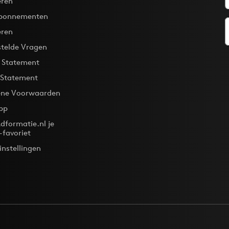
ren
bonnementen
eren
stelde Vragen
y Statement
 Statement
ne Voorwaarden
pp
dformatie.nl je
-favoriet
instellingen