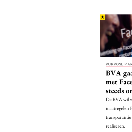
PURPOSE MA
BVA gaat
met Fac
steeds o
De BVA wil w
maatregelen 
transparantie
realiseren.