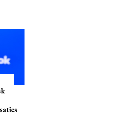
ek
saties