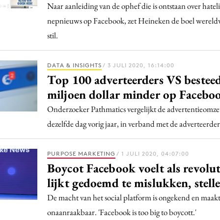
Naar aanleiding van de ophef die is ontstaan over hate
nepnieuws op Facebook, zet Heineken de boel werel
stil.
DATA & INSIGHTS
/ 3 JULI 2020, 16:14:00
Top 100 adverteerders VS bestee
miljoen dollar minder op Facebo
Onderzoeker Pathmatics vergelijkt de advertentieomzet
dezelfde dag vorig jaar, in verband met de adverteerde
PURPOSE MARKETING
/ 1 JULI 2020, 04:07:00
Boycot Facebook voelt als revolut
lijkt gedoemd te mislukken, stell
De macht van het social platform is ongekend en maakt
onaanraakbaar. 'Facebook is too big to boycott.'