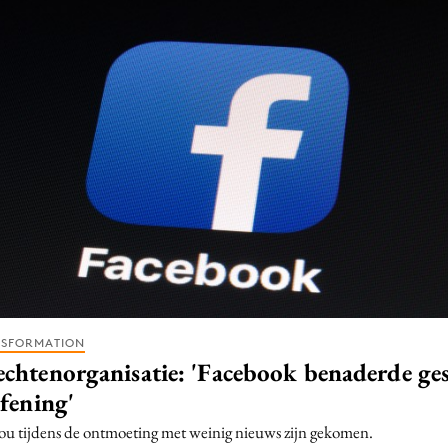
Programmatic
ering
Purpose Marketing
keting
Reputatie & crisis
nicatie
NSFORMATION
chtenorganisatie: 'Facebook benaderde ge
efening'
ou tijdens de ontmoeting met weinig nieuws zijn gekomen.