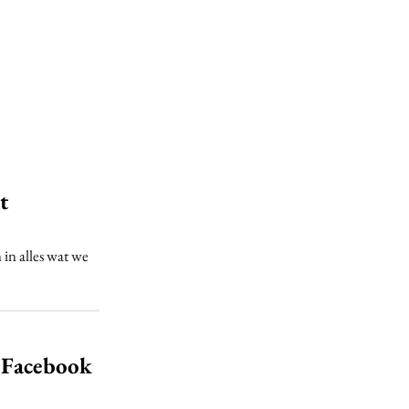
t
in alles wat we
 Facebook