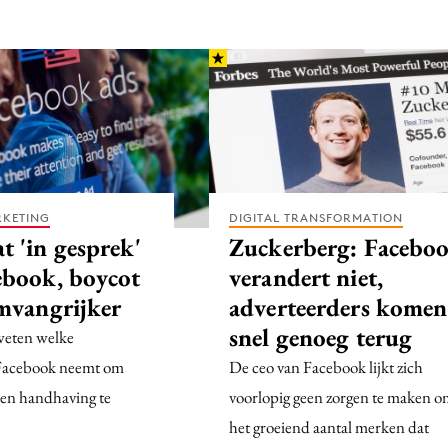
RKETING
DIGITAL TRANSFORMATION
 'in gesprek'
Zuckerberg: Facebo
ebook, boycot
verandert niet,
mvangrijker
adverteerders komen
snel genoeg terug
eten welke
Facebook neemt om
De ceo van Facebook lijkt zich
 en handhaving te
voorlopig geen zorgen te maken 
het groeiend aantal merken dat