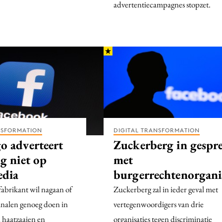
advertentiecampagnes stopzet.
NSFORMATION
DIGITAL TRANSFORMATION
o adverteert
Zuckerberg in gespr
g niet op
met
edia
burgerrechtenorgani
abrikant wil nagaan of
Zuckerberg zal in ieder geval met
analen genoeg doen in
vertegenwoordigers van drie
n haatzaaien en
organisaties tegen discriminatie