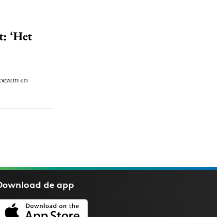
t: ‘Het
boezem en
Download de
app