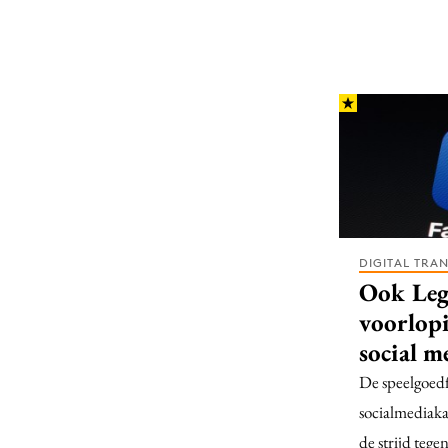
DIGITAL TRA
Ook Leg
voorlopi
social m
De speelgoedf
socialmediak
de strijd tege