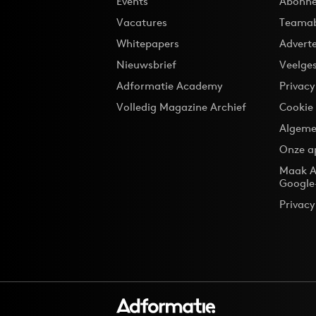
Events
Abonne
Vacatures
Teama
Whitepapers
Advert
Nieuwsbrief
Veelge
Adformatie Academy
Privac
Volledig Magazine Archief
Cookie
Algeme
Onze a
Maak A
Google
Privacy