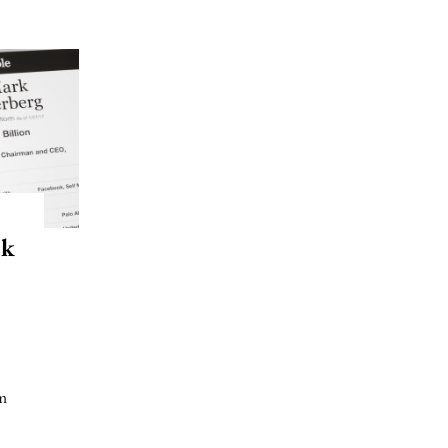
ok
om