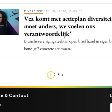
DIVERSITEIT
/ 12 JUNI 2020, 15:05:00
Vea komt met actieplan diversitei
moet anders, we voelen ons
verantwoordelijk’
Branchevereniging steekt in open brief hand in eigen 
kondigt 7 concrete acties aan.
1
2
3
ce & Contact
t