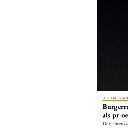
Carriere
Effectiviteit
Contentmarketing
Gedragsverand
Craft
Influencer mar
Customer Experience
Interne commu
Data & Insights
Martech
DIGITAL TRA
Burgerre
als pr-o
De techreus z