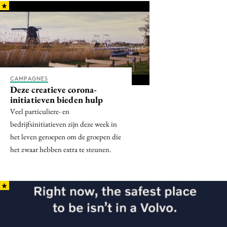
Menu
Home
9 sept: GenAI-training
CAMPAGNES
Deze creatieve corona-
12 nov: MarketingLive!
initiatieven bieden hulp
Adverteren
Veel particuliere- en
Events
bedrijfsinitiatieven zijn deze week in
Opleidingen
het leven geroepen om de groepen die
het zwaar hebben extra te steunen.
Vacatures
Academy
Partners
Topics
Artificial Intelligence