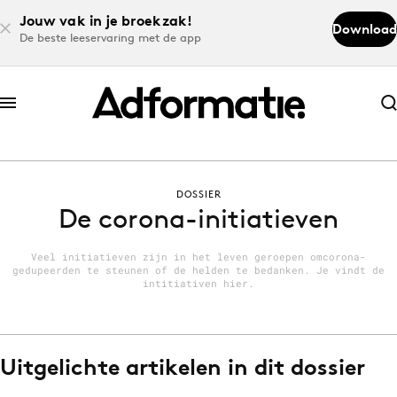
Jouw vak in je broekzak!
Download
De beste leeservaring met de app
Abonneer nu
Abonneer nu
DOSSIER
Log in
De corona-initiatieven
Veel initiatieven zijn in het leven geroepen omcorona-
gedupeerden te steunen of de helden te bedanken. Je vindt de
Download de app
intitiativen hier.
Volg het laatste nieuws via de Adformatie
Nieuws app
Uitgelichte artikelen in dit dossier