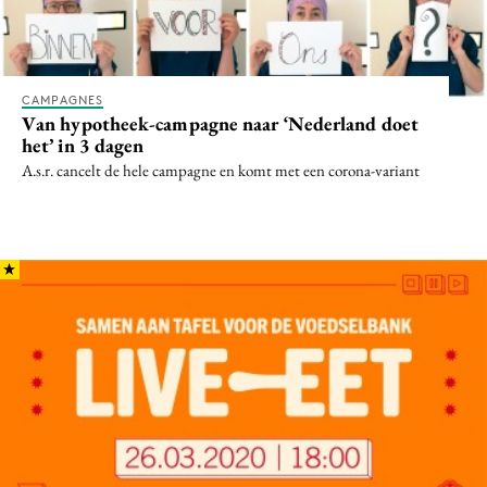
Media
Merkstrategie
PR
CAMPAGNES
Programmatic
Van hypotheek-campagne naar ‘Nederland doet
het’ in 3 dagen
Purpose Marketing
A.s.r. cancelt de hele campagne en komt met een corona-variant
Reputatie & crisis