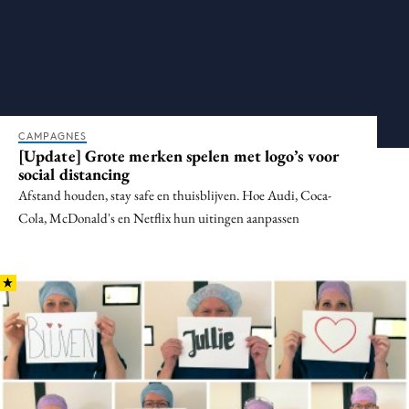
Bureaus
Campagnes
Carriere
Contentmarketing
Craft
CAMPAGNES
[Update] Grote merken spelen met logo’s voor
Customer Experience
social distancing
Data & Insights
Afstand houden, stay safe en thuisblijven. Hoe Audi, Coca-
Design
Cola, McDonald's en Netflix hun uitingen aanpassen
Digital transformation
Diversiteit
Effectiviteit
Gedragsverandering
Influencer marketing
Interne communicatie
Martech