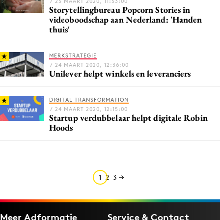
/ 25 MAART 2020, 11:53:00
Storytellingbureau Popcorn Stories in
videoboodschap aan Nederland: 'Handen
thuis'
MERKSTRATEGIE
/ 24 MAART 2020, 12:36:00
Unilever helpt winkels en leveranciers
DIGITAL TRANSFORMATION
/ 24 MAART 2020, 12:15:00
Startup verdubbelaar helpt digitale Robin
Hoods
1
2
3
Meer Adformatie
Service & Contact