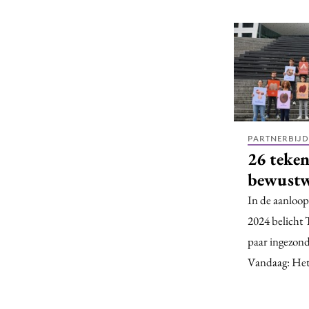
PARTNERBIJ
26 teke
bewust
In de aanloop
2024 belic
paar ingezon
Vandaag: Het