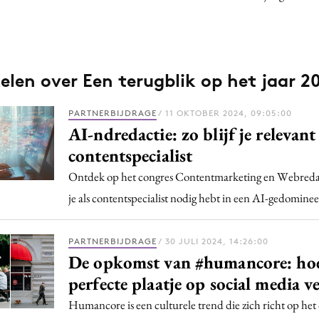
kelen over Een terugblik op het jaar 2
PARTNERBIJDRAGE
/ 11 OKTOBER 2024, 09:05:00
AI-ndredactie: zo blijf je relevant 
contentspecialist
Ontdek op het congres Contentmarketing en Webredact
je als contentspecialist nodig hebt in een AI-gedomine
PARTNERBIJDRAGE
/ 30 JULI 2024, 14:26:00
De opkomst van #humancore: hoe
perfecte plaatje op social media 
Humancore is een culturele trend die zich richt op h