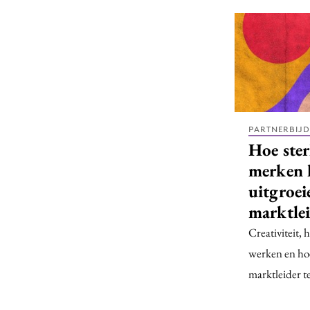
PARTNERBIJ
Hoe ster
merken 
uitgroei
marktlei
Creativiteit, h
werken en hoe
marktleider 