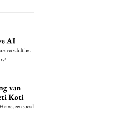
ve AI
oe verschilt het
rs?
ing van
eti Koti
 Home, een social