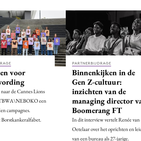
DRAGE
PARTNERBIJDRAGE
nen voor
Binnenkijken in de
wording
Gen Z-cultuur:
inzichten van de
 naar de Cannes Lions
managing director v
ht TBWA\NEBOKO een
Boomerang FT
den campagnes.
 Borstkankeralfabet.
In dit interview vertelt Renée van
Oetelaar over het oprichten en le
van een bureau als 27-jarige.