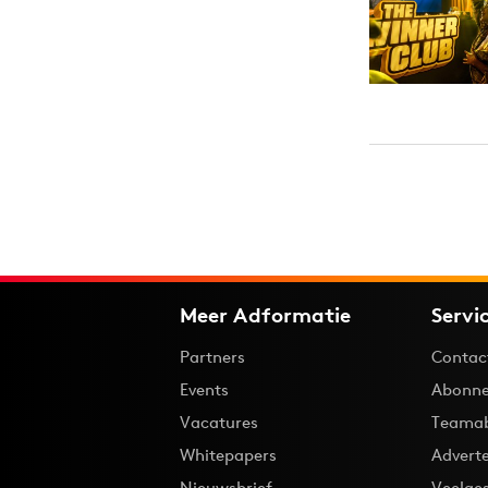
Meer Adformatie
Servi
Partners
Contac
Events
Abonne
Vacatures
Teama
Whitepapers
Advert
Nieuwsbrief
Veelge