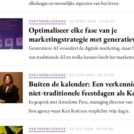
alledaagse en menselijke aspecten van het leven.
PARTNERBIJDRAGE
/ 30 APRIL 2024, 12:03:00
Optimaliseer elke fase van je
marketingstrategie met generatie
Generatieve AI verandert de digitale marketing, maar h
van traditionele AI en welke kansen biedt het marketee
PARTNERBIJDRAGE
/ 25 JUNI 2024, 09:23:00
Buiten de kalender: Een verkenn
niet-traditionele feestdagen als K
In gesprek met Annelotte Pera, managing director van
first agency waar Keti Koti een verplichte vrije dag is.
PARTNERBIJDRAGE
/ 23 JULI 2024, 09:58:00