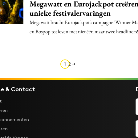
Megawatt en Eurojackpot creëre
unieke festivalervaringen
Megawatt bracht Eurojackpot's campagne 'Winner Ma
en Bospop tot leven met niet één maar twee headliners!
1
2
ce & Contact
t
ren
bonnementen
eren
stelde Vragen