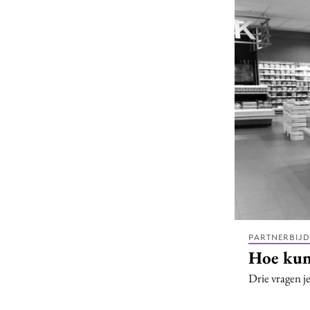
Carriere
Effectiviteit
Contentmarketing
Gedragsverand
Craft
Influencer mar
Customer Experience
Interne commu
Data & Insights
Martech
PARTNERBIJ
Hoe kun 
Drie vragen je