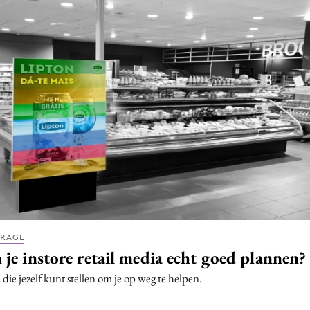
Programmatic
ering
Purpose Marketing
keting
Reputatie & crisis
nicatie
DRAGE
je instore retail media echt goed plannen?
 die jezelf kunt stellen om je op weg te helpen.