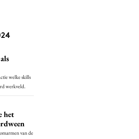
024
als
ie welke skills
erd werkveld.
 het
verdween
et omarmen van de