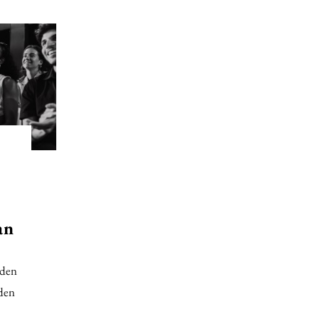
an
 den
iden