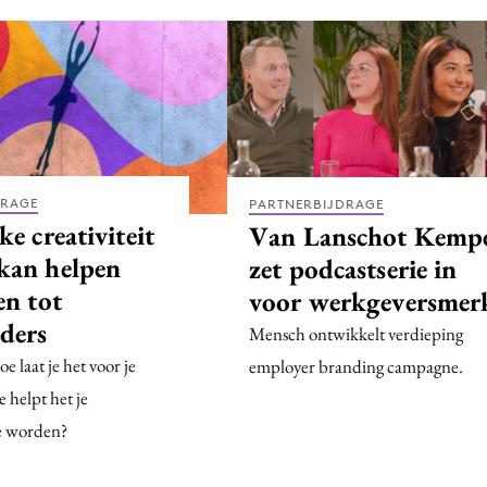
DRAGE
PARTNERBIJDRAGE
ke creativiteit
Van Lanschot Kemp
kan helpen
zet podcastserie in
en tot
voor werkgeversmer
ders
Mensch ontwikkelt verdieping
oe laat je het voor je
employer branding campagne.
 helpt het je
te worden?