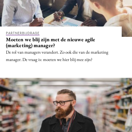
Bureaus
Campagnes
Carriere
Contentmarketing
PARTNERBIJDRAGE
Moeten we blij zijn met de nieuwe agile
Craft
(marketing) manager?
Customer Experience
De rol van managers verandert. Zo ook die van de marketing
Data & Insights
manager. De vraag is: moeten we hier blij mee zijn?
Design
Digital transformation
Diversiteit
Effectiviteit
Gedragsverandering
Influencer marketing
Interne communicatie
Martech