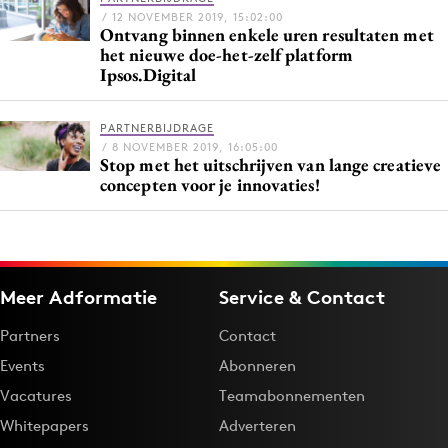
/ 12 NOVEMBER 2019, 15:02:00
Ontvang binnen enkele uren resultaten met
het nieuwe doe-het-zelf platform
Ipsos.Digital
PARTNERBIJDRAGE
/ 8 NOVEMBER 2019, 16:05:00
Stop met het uitschrijven van lange creatieve
concepten voor je innovaties!
Meer Adformatie
Service & Contact
Partners
Contact
Events
Abonneren
Vacatures
Teamabonnementen
Whitepapers
Adverteren