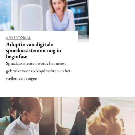
Menu
Home
ADVERTORIAL
Adoptie van digitale
9 sept: GenAI-training
spraakassistenten nog in
12 nov: MarketingLive!
beginfase
Adverteren
Spraakassistenten wordt het meest
gebruikt voor zoekopdrachten en het
Events
stellen van vragen.
Opleidingen
Vacatures
Academy
Partners
Topics
Artificial Intelligence