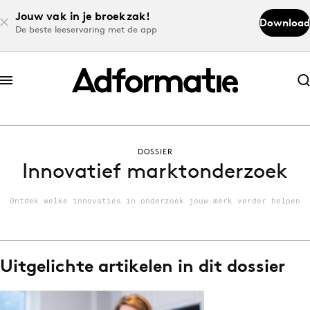
Jouw vak in je broekzak!
Download
De beste leeservaring met de app
Abonneer nu
Abonneer nu
DOSSIER
Log in
Innovatief marktonderzoek
Ontdek welke innovaties in onderzoek jouw merk verder helpen
Download de app
Volg het laatste nieuws via de Adformatie
Nieuws app
Uitgelichte artikelen in dit dossier