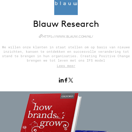
Blauw Research
Menu
Home
HTTPS://WWW.BLAUW.COM/NL/
9 sept: GenAI-training
We willen onze klanten in staat stellen om op basis van nieuwe
inzichten, kansen te ontdekken en succesvolle verandering tot
12 nov: MarketingLive!
stand te brengen in hun organisaties. Creating Positive Change
brengen we tot leven met ons IFS model
Adverteren
Lees meer
Events
Opleidingen
Vacatures
Academy
Partners
Topics
Artificial Intelligence