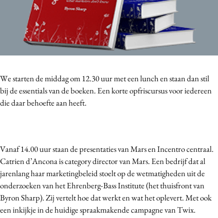
Bureaus
Campagnes
Carriere
Contentmarketing
Craft
We starten de middag om 12.30 uur met een lunch en staan dan stil
Customer Experience
bij de essentials van de boeken. Een korte opfriscursus voor iedereen
Data & Insights
die daar behoefte aan heeft.
Design
Digital transformation
Diversiteit
Vanaf 14.00 uur staan de presentaties van Mars en Incentro centraal.
Effectiviteit
Catrien d’Ancona is category director van Mars. Een bedrijf dat al
Gedragsverandering
jarenlang haar marketingbeleid stoelt op de wetmatigheden uit de
Influencer marketing
onderzoeken van het Ehrenberg-Bass Institute (het thuisfront van
Byron Sharp). Zij vertelt hoe dat werkt en wat het oplevert. Met ook
Interne communicatie
een inkijkje in de huidige spraakmakende campagne van Twix.
Martech