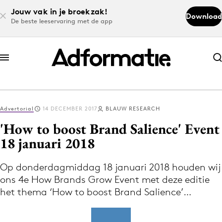
Jouw vak in je broekzak!
Download
De beste leeservaring met de app
Abonneer nu
Abonneer nu
Advertorial
14 DECEMBER 2017
BLAUW RESEARCH
Log in
'How to boost Brand Salience' Event
18 januari 2018
Download de app
Volg het laatste nieuws via de Adformatie
Op donderdagmiddag 18 januari 2018 houden wij
ons 4e How Brands Grow Event met deze editie
Nieuws app
het thema ‘How to boost Brand Salience’…