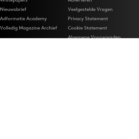
Nieuwsbrief
Veelgestelde Vragen
Adformatie Academy
Privacy Statement
Volledig Magazine Archief
Cookie Statement
Algemene Voorwaarden
Onze app
Maak Adformatie.nl je
Google-favoriet
Privacyinstellingen
Download de
Adformatie Nieuws App