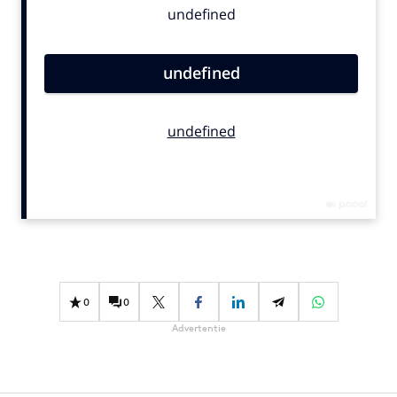
Bureaus
Campagnes
Carriere
Contentmarketing
Craft
Customer Experience
Data & Insights
Design
Digital transformation
Diversiteit
Effectiviteit
0
0
Gedragsverandering
Advertentie
Influencer marketing
Interne communicatie
Martech