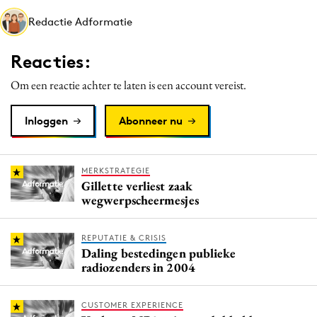
Media
Redactie Adformatie
Merkstrategie
Reacties:
PR
Programmatic
Om een reactie achter te laten is een account vereist.
Purpose Marketing
Inloggen
Abonneer nu
Reputatie & crisis
MERKSTRATEGIE
Gillette verliest zaak
wegwerpscheermesjes
REPUTATIE & CRISIS
Daling bestedingen publieke
radiozenders in 2004
CUSTOMER EXPERIENCE