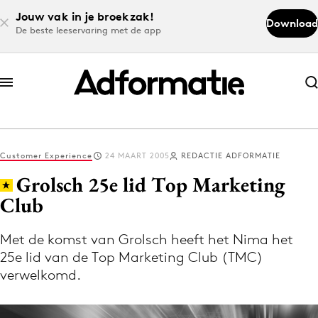
Jouw vak in je broekzak!
Download
De beste leeservaring met de app
Abonneer nu
Abonneer nu
Customer Experience
24 MAART 2005
REDACTIE ADFORMATIE
Log in
Grolsch 25e lid Top Marketing
Club
Download de app
Volg het laatste nieuws via de Adformatie
Met de komst van Grolsch heeft het Nima het
25e lid van de Top Marketing Club (TMC)
Nieuws app
verwelkomd.