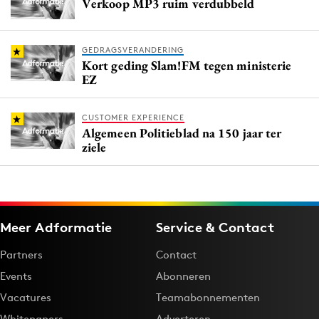
Verkoop MP3 ruim verdubbeld
GEDRAGSVERANDERING
Kort geding Slam!FM tegen ministerie
EZ
CUSTOMER EXPERIENCE
Algemeen Politieblad na 150 jaar ter
ziele
Meer Adformatie
Service & Contact
Partners
Contact
Events
Abonneren
Vacatures
Teamabonnementen
Whitepapers
Adverteren