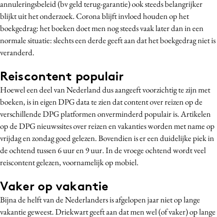
annuleringsbeleid (bv geld terug-garantie) ook steeds belangrijker
Media
blijkt uit het onderzoek. Corona blijft invloed houden op het
Merkstrategie
boekgedrag: het boeken doet men nog steeds vaak later dan in een
PR
normale situatie: slechts een derde geeft aan dat het boekgedrag niet is
veranderd.
Programmatic
Purpose Marketing
Reiscontent populair
Reputatie & crisis
Hoewel een deel van Nederland dus aangeeft voorzichtig te zijn met
boeken, is in eigen DPG data te zien dat content over reizen op de
verschillende DPG platformen onverminderd populair is. Artikelen
op de DPG nieuwssites over reizen en vakanties worden met name op
vrijdag en zondag goed gelezen. Bovendien is er een duidelijke piek in
de ochtend tussen 6 uur en 9 uur. In de vroege ochtend wordt veel
reiscontent gelezen, voornamelijk op mobiel.
Vaker op vakantie
Bijna de helft van de Nederlanders is afgelopen jaar niet op lange
vakantie geweest. Driekwart geeft aan dat men wel (of vaker) op lange