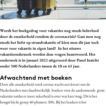
Bureaus
Campagnes
Carriere
Contentmarketing
Wordt het boekgedrag voor vakanties nog steeds beïnvloed
Craft
door de onzekerheid rondom de coronacrisis? Gaat men nog
Customer Experience
steeds het liefst op strandvakantie of kiest men dit jaar toch
Data & Insights
weer voor vakantie in eigen land? In het nieuwe
vakantieonderzoek worden deze vragen beantwoord. Het
Design
onderzoek is in januari 2022 uitgevoerd door Panel Inzicht
Digital transformation
onder 500 Nederlanders tussen de 18 en 65 jaar.
Diversiteit
Effectiviteit
Afwachtend met boeken
Gedragsverandering
Door alle onzekerheid rond corona wacht een kwart van de
Influencer marketing
Nederlanders met daadwerkelijk boeken voor de aankomende grote
vakantie totdat er meer zekerheid is over wat kan/mag. Dit is het
Interne communicatie
hoogst bij de groep 40-plussers: 30%. Bij het boeken is het
Martech