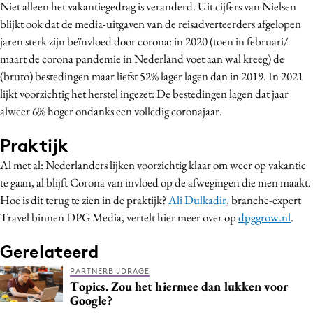
Niet alleen het vakantiegedrag is veranderd. Uit cijfers van Nielsen
blijkt ook dat de media-uitgaven van de reisadverteerders afgelopen
jaren sterk zijn beïnvloed door corona: in 2020 (toen in februari/
maart de corona pandemie in Nederland voet aan wal kreeg) de
(bruto) bestedingen maar liefst 52% lager lagen dan in 2019. In 2021
lijkt voorzichtig het herstel ingezet: De bestedingen lagen dat jaar
alweer 6% hoger ondanks een volledig coronajaar.
Praktijk
Al met al: Nederlanders lijken voorzichtig klaar om weer op vakantie
te gaan, al blijft Corona van invloed op de afwegingen die men maakt.
Hoe is dit terug te zien in de praktijk?
Ali Dulkadir
, branche-expert
Travel binnen DPG Media, vertelt hier meer over op
dpggrow.nl
.
Gerelateerd
PARTNERBIJDRAGE
Topics. Zou het hiermee dan lukken voor
Google?