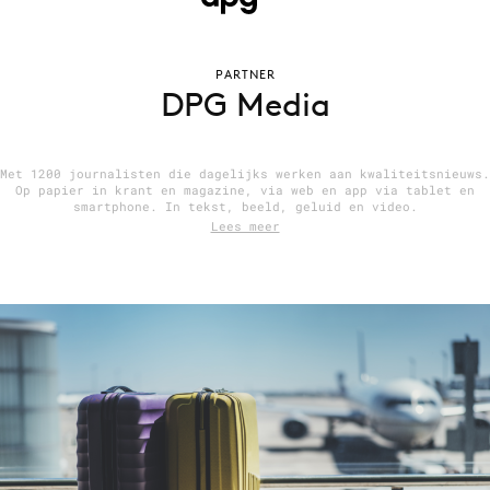
PARTNER
Menu
DPG Media
Home
9 sept: GenAI-training
Met 1200 journalisten die dagelijks werken aan kwaliteitsnieuws.
Op papier in krant en magazine, via web en app via tablet en
12 nov: MarketingLive!
smartphone. In tekst, beeld, geluid en video.
Lees meer
Adverteren
Events
Opleidingen
Vacatures
Academy
Partners
Topics
Artificial Intelligence