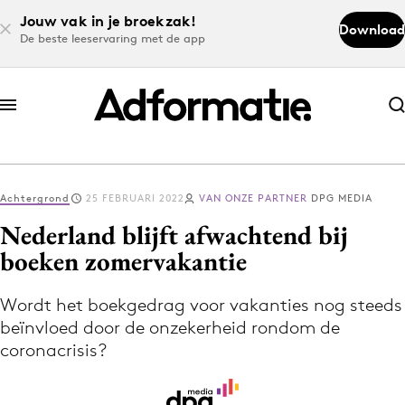
Jouw vak in je broekzak!
Download
De beste leeservaring met de app
Abonneer nu
Abonneer nu
Achtergrond
25 FEBRUARI 2022
VAN ONZE PARTNER
DPG MEDIA
Log in
Nederland blijft afwachtend bij
boeken zomervakantie
Download de app
Volg het laatste nieuws via de Adformatie
Wordt het boekgedrag voor vakanties nog steeds
beïnvloed door de onzekerheid rondom de
Nieuws app
coronacrisis?