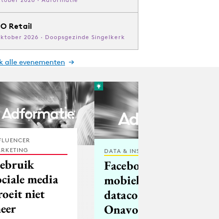
O Retail
oktober 2026 · Doopsgezinde Singelkerk
jk alle evenementen
FLUENCER
RKETING
DATA & INSIGHTS
ebruik
Facebook koopt
ociale media
mobiel
roeit niet
datacompressiebedrijf
eer
Onavo