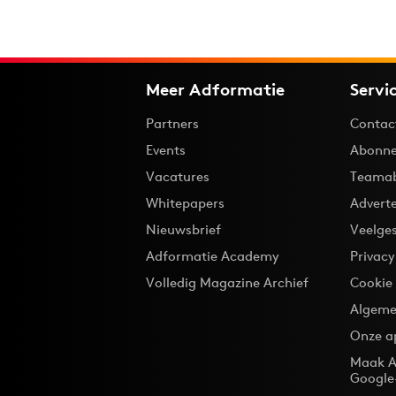
Meer Adformatie
Servi
Partners
Contac
Events
Abonne
Vacatures
Teama
Whitepapers
Advert
Nieuwsbrief
Veelge
Adformatie Academy
Privac
Volledig Magazine Archief
Cookie
Algeme
Onze a
Maak A
Google