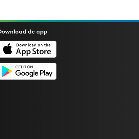
Download de
app