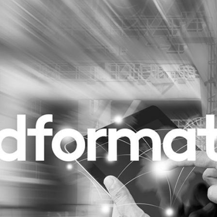
Programmatic
ering
Purpose Marketing
keting
Reputatie & crisis
nicatie