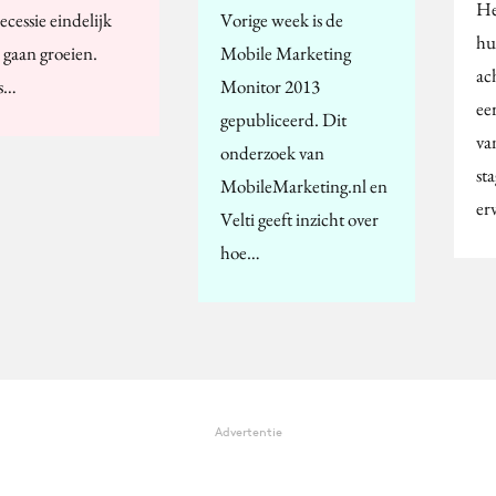
He
ecessie eindelijk
Vorige week is de
hu
 gaan groeien.
Mobile Marketing
ac
s…
Monitor 2013
ee
gepubliceerd. Dit
va
onderzoek van
st
MobileMarketing.nl en
er
Velti geeft inzicht over
hoe…
Advertentie