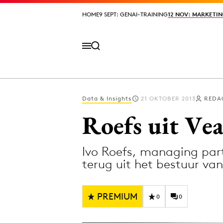
HOME
HOME
9 SEPT: GENAI-TRAINING
9 SEPT: GENAI-TRAINING
12 NOV: MARKETIN
12 NOV: MARKETIN
Data & Insights
21 OKTOBER 2013
REDA
Volg het laatste nieuws via de Adformatie N
Roefs uit Ve
Ivo Roefs, managing par
Topics
terug uit het bestuur va
Artificial Intelligence
Design
Bureaus
Digital transf
PREMIUM
0
0
Campagnes
Diversiteit