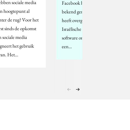
bben sociale media
Facebook heeft vandaag
n hoogtepunt al
bekend gemaakt dat zij Onavo
hter de rug? Voor het
heeft overgenomen. Dit
rst sinds de opkomst
Israëlische bedrijf ontwikkelt
n sociale media
software om dataverbruik op
agneert het gebruik
een…
van. Het…