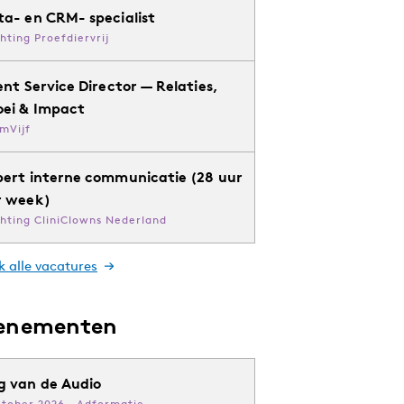
ta- en CRM- specialist
chting Proefdiervrij
ent Service Director — Relaties,
oei & Impact
mVijf
pert interne communicatie (28 uur
r week)
chting CliniClowns Nederland
k alle vacatures
enementen
g van de Audio
ktober 2026 · Adformatie