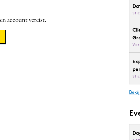
Da
Sti
een account vereist.
Cli
Gr
Vor
Ex
pe
Sti
Bekij
Ev
Da
1 o