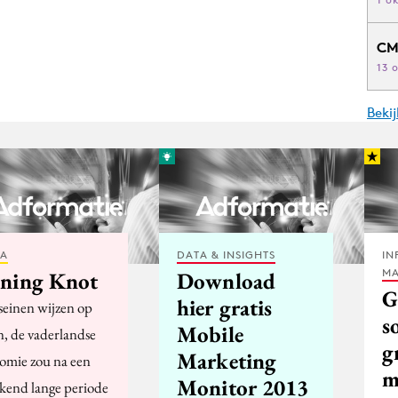
CM
13 
Beki
IA
DATA & INSIGHTS
IN
MA
ning Knot
Download
G
hier gratis
 seinen wijzen op
s
Mobile
n, de vaderlandse
g
Marketing
omie zou na een
m
Monitor 2013
kend lange periode