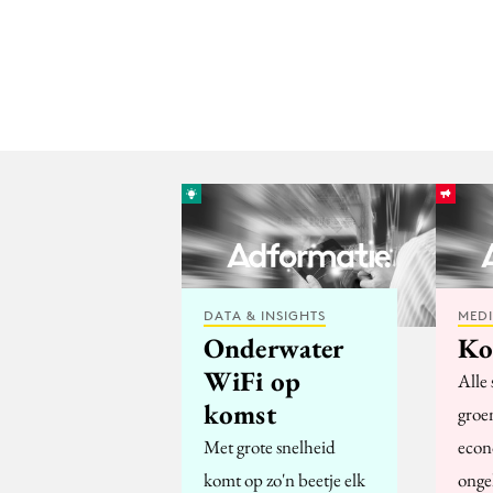
DATA & INSIGHTS
MED
Onderwater
Ko
WiFi op
Alle
komst
groe
Met grote snelheid
econ
komt op zo'n beetje elk
onge