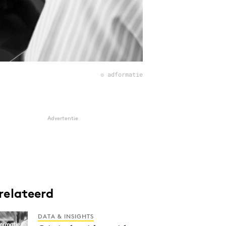
© adformatie
Advertentie
relateerd
DATA & INSIGHTS