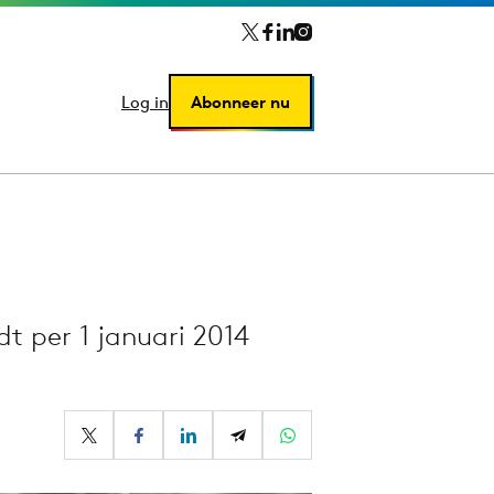
Log in
Log in
Abonneer nu
Abonneer nu
t per 1 januari 2014