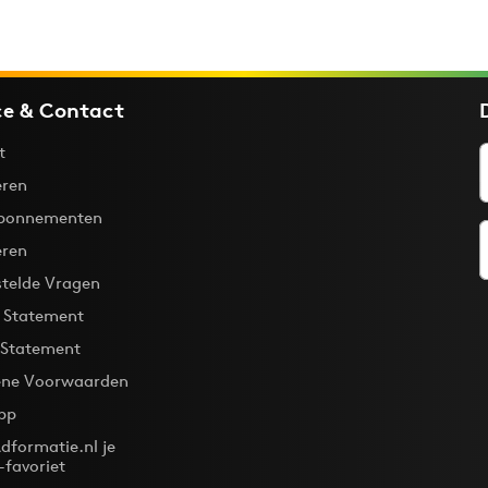
ce & Contact
t
ren
bonnementen
eren
stelde Vragen
y Statement
 Statement
ne Voorwaarden
pp
dformatie.nl je
-favoriet