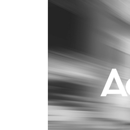
Carriere
Effectiviteit
Contentmarketing
Gedragsverand
Craft
Influencer mar
Customer Experience
Interne commu
Data & Insights
Martech