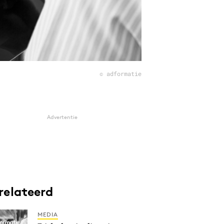
© adformatie
Advertentie
relateerd
MEDIA