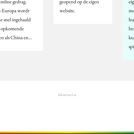
online gedrag.
geopend op de eigen
ei
-Europa wordt
website.
mo
ne snel ingehaald
hu
 opkomende
be
en als China en…
ku
sp
Advertentie