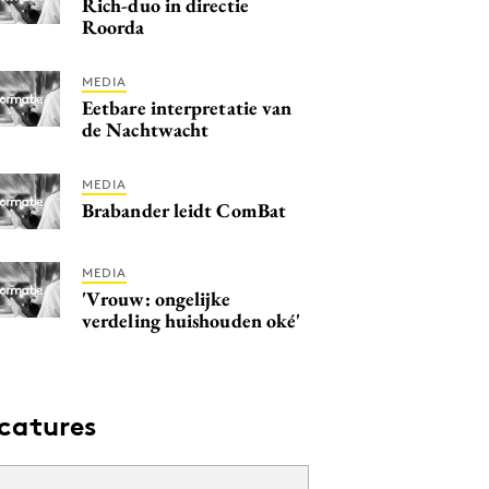
Rich-duo in directie
Roorda
MEDIA
Eetbare interpretatie van
de Nachtwacht
MEDIA
Brabander leidt ComBat
MEDIA
'Vrouw: ongelijke
verdeling huishouden oké'
catures