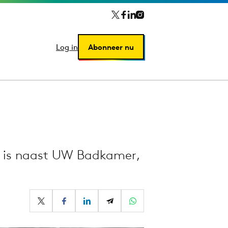
Log in
Log in
Abonneer nu
Abonneer nu
1 is naast UW Badkamer,