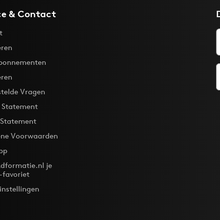
ce & Contact
t
ren
bonnementen
eren
stelde Vragen
y Statement
 Statement
ne Voorwaarden
pp
dformatie.nl je
-favoriet
instellingen