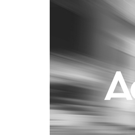
Carriere
Effectiviteit
Contentmarketing
Gedragsverand
Craft
Influencer mar
Customer Experience
Interne commu
Data & Insights
Martech