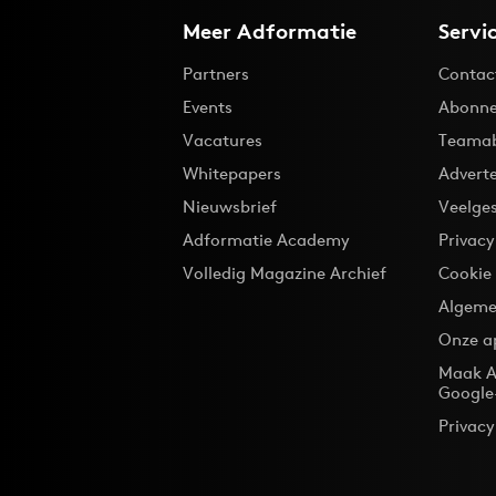
Meer Adformatie
Servi
Partners
Contac
Events
Abonne
Vacatures
Teama
Whitepapers
Advert
Nieuwsbrief
Veelge
Adformatie Academy
Privac
Volledig Magazine Archief
Cookie
Algeme
Onze a
Maak A
Google
Privacy