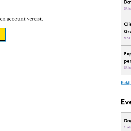
Da
Sti
een account vereist.
Cli
Gr
Vor
Ex
pe
Sti
Bekij
Ev
Da
1 o