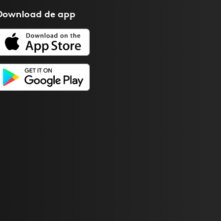
Download de
app