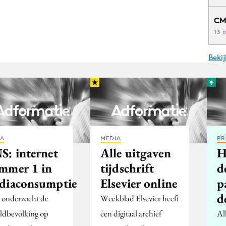
CM
13 
Beki
IA
MEDIA
PR
S: internet
Alle uitgaven
H
mmer 1 in
tijdschrift
d
diaconsumptie
Elsevier online
p
d
onderzocht de
Weekblad Elsevier heeft
ldbevolking op
een digitaal archief
Al