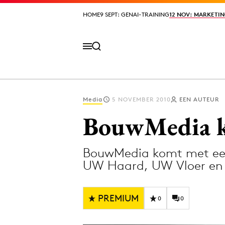
HOME
HOME
9 SEPT: GENAI-TRAINING
9 SEPT: GENAI-TRAINING
12 NOV: MARKETIN
12 NOV: MARKETIN
Media
5 NOVEMBER 2010
EEN AUTEUR
Volg het laatste nieuws via de Adformatie N
BouwMedia 
BouwMedia komt met een
Topics
UW Haard, UW Vloer en 
Artificial Intelligence
Design
Bureaus
Digital transf
PREMIUM
0
0
Campagnes
Diversiteit