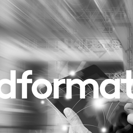
Programmatic
ering
Purpose Marketing
keting
Reputatie & crisis
nicatie