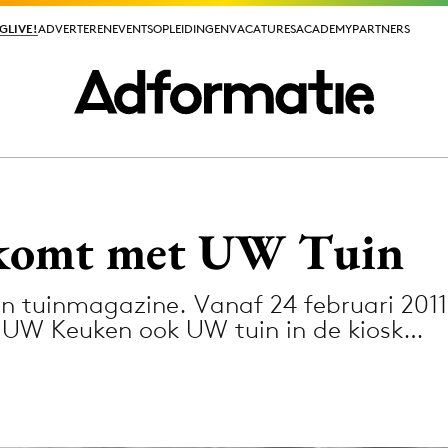
GLIVE!
GLIVE!
ADVERTEREN
ADVERTEREN
EVENTS
EVENTS
OPLEIDINGEN
OPLEIDINGEN
VACATURES
VACATURES
ACADEMY
ACADEMY
PARTNERS
PARTNERS
ieuws app
komt met UW Tuin
 tuinmagazine. Vanaf 24 februari 201
UW Keuken ook UW tuin in de kiosk…
Media
ormation
Merkstrategie
PR