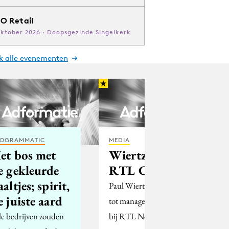
O Retail
oktober 2026 · Doopsgezinde Singelkerk
jk alle evenementen
OGRAMMATIC
MEDIA
et bos met
Wiertz leidt
e gekleurde
RTL Couverts
aaltjes; spirit,
Paul Wiertz is benoemd
e juiste aard
tot manager Couverts
le bedrijven zouden
bij RTL Nederland.