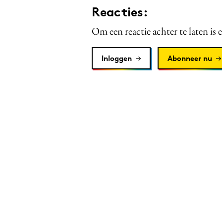
Reacties:
Om een reactie achter te laten is 
Inloggen
Abonneer nu