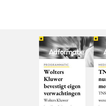
PROGRAMMATIC
MED
Wolters
TN
Kluwer
nu
bevestigt eigen
me
verwachtingen
TNS 
Wolters Kluwer
were