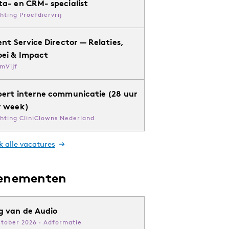
ta- en CRM- specialist
chting Proefdiervrij
ent Service Director — Relaties,
oei & Impact
mVijf
pert interne communicatie (28 uur
r week)
chting CliniClowns Nederland
k alle vacatures
enementen
g van de Audio
ktober 2026 · Adformatie