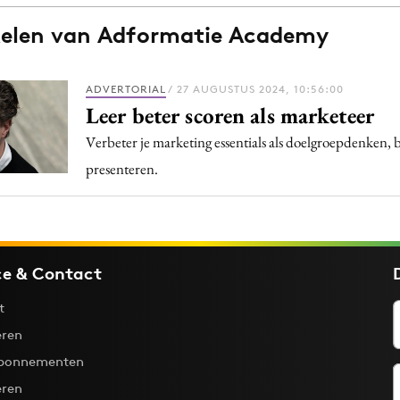
Programmatic
ering
Purpose Marketing
ikelen van Adformatie Academy
keting
Reputatie & crisis
nicatie
ADVERTORIAL
/ 27 AUGUSTUS 2024, 10:56:00
Leer beter scoren als marketeer
Verbeter je marketing essentials als doelgroepdenken, 
presenteren.
ce & Contact
t
ren
bonnementen
eren