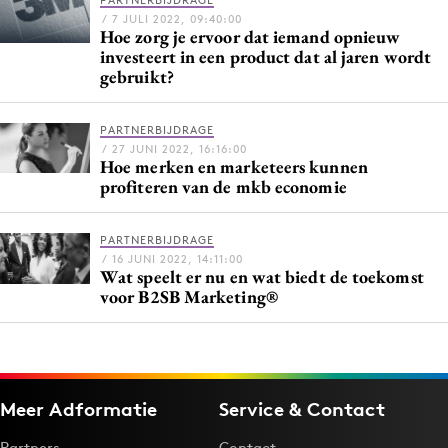
PARTNERBIJDRAGE
Media
/ 7 JULI 2022, 09:40:00
Hoe zorg je ervoor dat iemand opnieuw
Merkstrategie
investeert in een product dat al jaren wordt
gebruikt?
PR
Programmatic
PARTNERBIJDRAGE
Purpose Marketing
/ 27 JUNI 2022, 16:16:00
Hoe merken en marketeers kunnen
Reputatie & crisis
profiteren van de mkb economie
PARTNERBIJDRAGE
/ 16 JUNI 2022, 14:11:00
Wat speelt er nu en wat biedt de toekomst
voor B2SB Marketing®
Meer Adformatie
Service & Contact
Partners
Contact