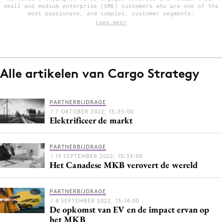
small and medium enterprise (SME) customers who are one of the
most passionate, and complex, customer segments.
Lees meer
Menu
Home
Alle artikelen van Cargo Strategy
9 sept: GenAI-training
12 nov: MarketingLive!
PARTNERBIJDRAGE
Adverteren
/ 7 OKTOBER 2022, 15:35:00
Events
Elektrificeer de markt
Opleidingen
PARTNERBIJDRAGE
Vacatures
/ 19 SEPTEMBER 2022, 10:33:00
Academy
Het Canadese MKB verovert de wereld
Partners
PARTNERBIJDRAGE
Topics
/ 8 SEPTEMBER 2022, 13:14:00
De opkomst van EV en de impact ervan op
Artificial Intelligence
het MKB