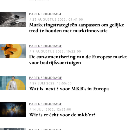
Bureaus
Campagnes
PARTNERBIJDRAGE
/ 23 AUGUSTUS 2022, 09:41:00
Carriere
Marketingstrategieën aanpassen om gelijke
tred te houden met marktinnovatie
Contentmarketing
Craft
PARTNERBIJDRAGE
Customer Experience
/ 9 AUGUSTUS 2022, 10:22:00
De consumentisering van de Europese markt
Data & Insights
voor bedrijfsvoertuigen
Design
Digital transformation
PARTNERBIJDRAGE
Diversiteit
/ 29 JULI 2022, 15:55:00
Wat is 'next'? voor MKB's in Europa
Effectiviteit
Gedragsverandering
PARTNERBIJDRAGE
Influencer marketing
/ 14 JULI 2022, 12:53:00
Wie is er écht voor de mkb’er?
Interne communicatie
Martech