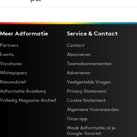
Bureaus
Campagnes
Carriere
Meer Adformatie
Service & Contact
Contentmarketing
Craft
Partners
Contact
Customer Experience
Events
Abonneren
Data & Insights
Vacatures
Teamabonnementen
Design
Whitepapers
Adverteren
Digital transformation
Nieuwsbrief
Veelgestelde Vragen
Diversiteit
Adformatie Academy
Privacy Statement
Effectiviteit
Volledig Magazine Archief
Cookie Statement
Gedragsverandering
Algemene Voorwaarden
Influencer marketing
Onze app
Interne communicatie
Maak Adformatie.nl je
Google-favoriet
Martech