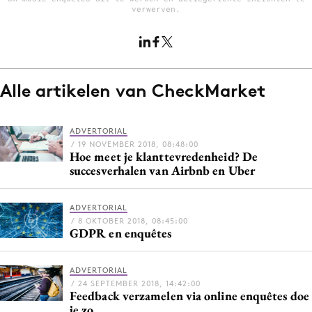
verwerven.
Menu
Home
Alle artikelen van CheckMarket
9 sept: GenAI-training
12 nov: MarketingLive!
ADVERTORIAL
Adverteren
/ 19 NOVEMBER 2018, 08:48:00
Hoe meet je klanttevredenheid? De
Events
succesverhalen van Airbnb en Uber
Opleidingen
Vacatures
ADVERTORIAL
/ 8 OKTOBER 2018, 08:45:00
Academy
GDPR en enquêtes
Partners
ADVERTORIAL
Topics
/ 24 SEPTEMBER 2018, 14:42:00
Feedback verzamelen via online enquêtes doe
Artificial Intelligence
je zo