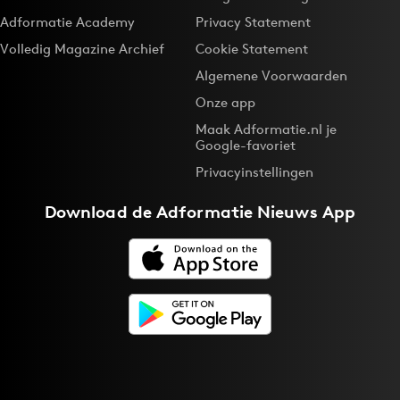
Media
Adformatie Academy
Privacy Statement
Merkstrategie
Volledig Magazine Archief
Cookie Statement
PR
Algemene Voorwaarden
Programmatic
Onze app
Purpose Marketing
Maak Adformatie.nl je
Google-favoriet
Reputatie & crisis
Privacyinstellingen
Download de
Adformatie Nieuws App