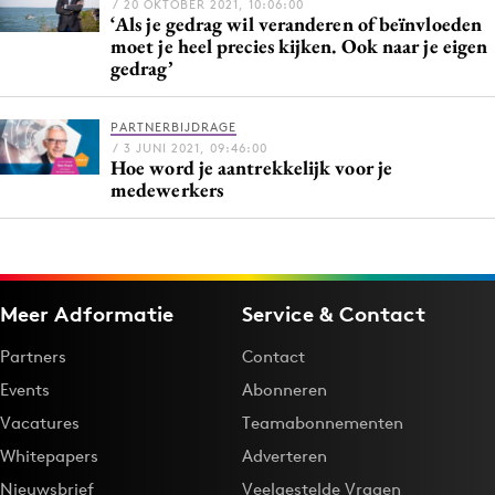
/ 20 OKTOBER 2021, 10:06:00
Bureaus
‘Als je gedrag wil veranderen of beïnvloeden
moet je heel precies kijken. Ook naar je eigen
Campagnes
gedrag’
Carriere
Contentmarketing
PARTNERBIJDRAGE
/ 3 JUNI 2021, 09:46:00
Craft
Hoe word je aantrekkelijk voor je
Customer Experience
medewerkers
Data & Insights
Design
Digital transformation
Meer Adformatie
Service & Contact
Diversiteit
Effectiviteit
Partners
Contact
Gedragsverandering
Events
Abonneren
Influencer marketing
Vacatures
Teamabonnementen
Interne communicatie
Whitepapers
Adverteren
Martech
Nieuwsbrief
Veelgestelde Vragen