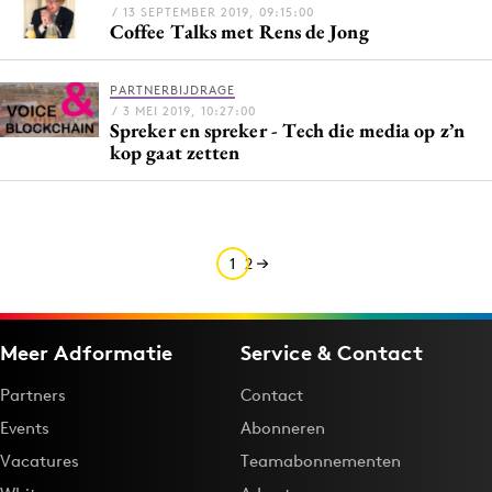
/ 13 SEPTEMBER 2019, 09:15:00
Media
Coffee Talks met Rens de Jong
Merkstrategie
PR
PARTNERBIJDRAGE
/ 3 MEI 2019, 10:27:00
Programmatic
Spreker en spreker - Tech die media op z’n
kop gaat zetten
Purpose Marketing
Reputatie & crisis
1
2
Meer Adformatie
Service & Contact
Partners
Contact
Events
Abonneren
Vacatures
Teamabonnementen