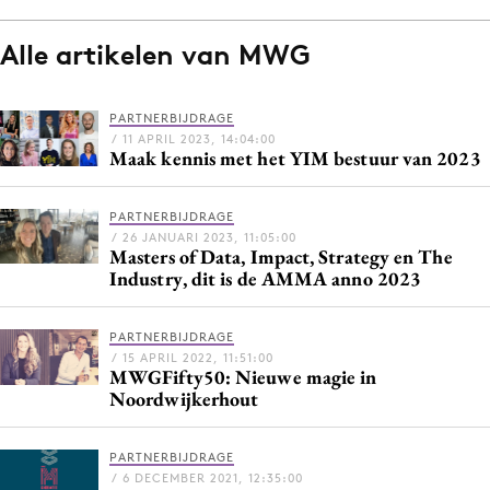
Alle artikelen van MWG
Menu
PARTNERBIJDRAGE
Home
/ 11 APRIL 2023, 14:04:00
Maak kennis met het YIM bestuur van 2023
9 sept: GenAI-training
12 nov: MarketingLive!
PARTNERBIJDRAGE
Adverteren
/ 26 JANUARI 2023, 11:05:00
Masters of Data, Impact, Strategy en The
Events
Industry, dit is de AMMA anno 2023
Opleidingen
Vacatures
PARTNERBIJDRAGE
Academy
/ 15 APRIL 2022, 11:51:00
MWGFifty50: Nieuwe magie in
Partners
Noordwijkerhout
Topics
PARTNERBIJDRAGE
Artificial Intelligence
/ 6 DECEMBER 2021, 12:35:00