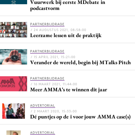
Vuurwerk bij eerste MDebate in
Bureaus
podcastvorm
Campagnes
Carriere
PARTNERBIJDRAGE
/ 24 AUGUSTUS 2021, 08:58:00
Contentmarketing
Leerzame lessen uit de praktijk
Craft
Customer Experience
PARTNERBIJDRAGE
/ 15 APRIL 2021, 15:21:00
Data & Insights
Verander de wereld, begin bij MTalks Pitch
Design
Digital transformation
PARTNERBIJDRAGE
/ 16 MAART 2021, 11:44:00
Diversiteit
Meer AMMA’s te winnen dit jaar
Effectiviteit
Gedragsverandering
ADVERTORIAL
/ 2 MAART 2020, 15:33:00
Influencer marketing
Dé puntjes op de i voor jouw AMMA case(s)
Interne communicatie
Martech
ADVERTORIAL