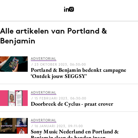
Menu
Alle artikelen van Portland &
Home
Benjamin
9 sept: GenAI-training
12 nov: MarketingLive!
ADVERTORIAL
Adverteren
/ 23 OKTOBER 2023, 06:30:00
Portland & Benjamin bedenkt campagne
Events
‘Ontdek jouw SEGGSY’
Opleidingen
Vacatures
ADVERTORIAL
/ 15 FEBRUARI 2023, 06:30:00
Academy
Doorbreek de Cyclus - praat erover
Partners
ADVERTORIAL
Topics
/ 16 JANUARI 2023, 09:11:00
Sony Music Nederland en Portland &
Artificial Intelligence
Benjamin slaan de handen ineen