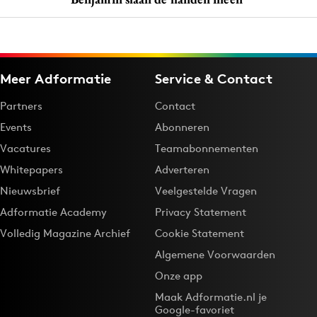
Bureaus
Campagnes
Carriere
Meer Adformatie
Service & Contact
Contentmarketing
Craft
Partners
Contact
Customer Experience
Events
Abonneren
Data & Insights
Vacatures
Teamabonnementen
Design
Whitepapers
Adverteren
Digital transformation
Nieuwsbrief
Veelgestelde Vragen
Diversiteit
Adformatie Academy
Privacy Statement
Effectiviteit
Volledig Magazine Archief
Cookie Statement
Gedragsverandering
Algemene Voorwaarden
Influencer marketing
Onze app
Interne communicatie
Maak Adformatie.nl je
Google-favoriet
Martech