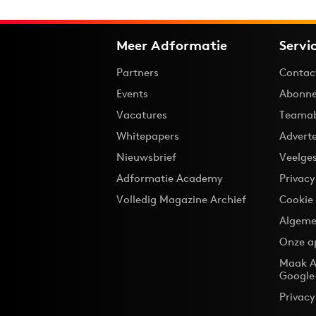
Meer Adformatie
Servi
Partners
Contac
Events
Abonne
Vacatures
Teama
Whitepapers
Advert
Nieuwsbrief
Veelge
Adformatie Academy
Privac
Volledig Magazine Archief
Cookie
Algeme
Onze a
Maak A
Google
Privacy