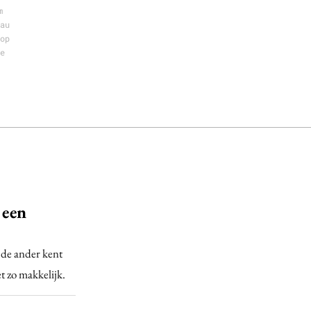
m
au
op
e
 een
 de ander kent
et zo makkelijk.