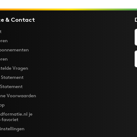
ce & Contact
t
ren
bonnementen
eren
stelde Vragen
y Statement
 Statement
ne Voorwaarden
pp
dformatie.nl je
-favoriet
instellingen