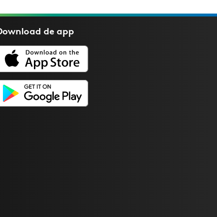
Download de
app