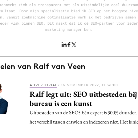
Programmatic
kenmerkt zich als transparant met als uiteindelijke doel duurzaa
ering
Purpose Marketing
sultaat. Door mijn specialisatie bied ik SEO op het hoogste nive
n. Vanuit zoekmachine optimalisatie werk ik met bedrijven samen 
keting
Reputatie & crisis
eder vlak binnen SEO. Dit maakt dat ik dé SEO-partner voor ieder
nicatie
marketing manager ben.
kelen van Ralf van Veen
ADVERTORIAL
/ 16 NOVEMBER 2022, 11:36:00
Ralf legt uit: SEO uitbesteden bij
bureau is een kunst
Uitbesteden van de SEO? Eén expert is 300% duurder,
het verschil tussen crawlen en indexeren niet. Het is ni