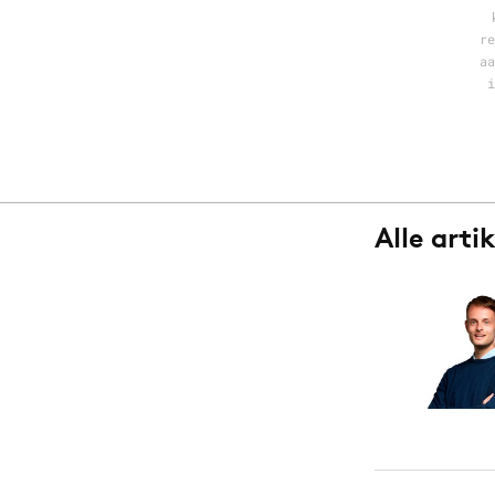
Carriere
Effectiviteit
Contentmarketing
Gedragsverand
re
aa
Craft
Influencer mar
i
Customer Experience
Interne commu
Data & Insights
Martech
Alle arti