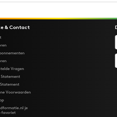
Programmatic
ering
Purpose Marketing
keting
Reputatie & crisis
nicatie
ce & Contact
t
ren
bonnementen
eren
stelde Vragen
y Statement
 Statement
ne Voorwaarden
pp
dformatie.nl je
-favoriet