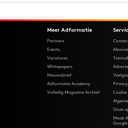
Carriere
Effectiviteit
Contentmarketing
Gedragsverand
Craft
Influencer mar
Customer Experience
Interne commu
Meer Adformatie
Servi
Data & Insights
Martech
Partners
Contac
Events
Abonne
Vacatures
Teama
Whitepapers
Advert
Nieuwsbrief
Veelge
Adformatie Academy
Privac
Volledig Magazine Archief
Cookie
Algeme
Onze a
Maak A
Google