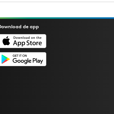
Download de
app