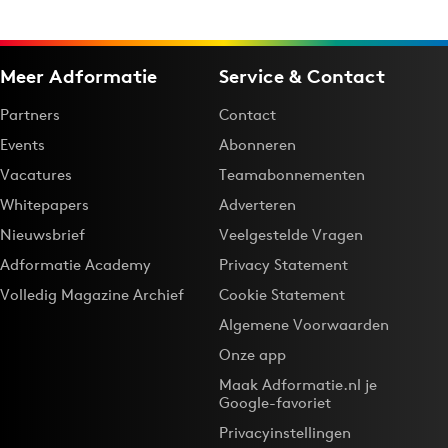
Bureaus
Campagnes
Meer Adformatie
Service & Contact
Carriere
Contentmarketing
Partners
Contact
Craft
Events
Abonneren
Customer Experience
Vacatures
Teamabonnementen
Data & Insights
Whitepapers
Adverteren
Design
Nieuwsbrief
Veelgestelde Vragen
Digital transformation
Adformatie Academy
Privacy Statement
Diversiteit
Volledig Magazine Archief
Cookie Statement
Effectiviteit
Algemene Voorwaarden
Gedragsverandering
Onze app
Influencer marketing
Maak Adformatie.nl je
Google-favoriet
Interne communicatie
Privacyinstellingen
Martech