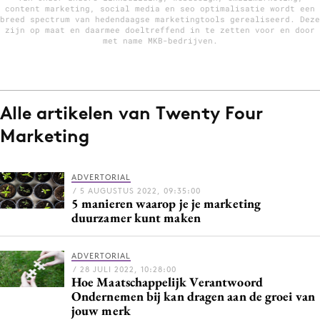
content marketing, social media en seo optimalisatie wordt een
breed spectrum van hedendaagse marketingtools gerealiseerd. Deze
zijn op maat en daarmee doeltreffend in te zetten voor en door
met name MKB-bedrijven.
Menu
Home
9 sept: GenAI-training
Alle artikelen van Twenty Four
12 nov: MarketingLive!
Marketing
Adverteren
Events
ADVERTORIAL
Opleidingen
/ 5 AUGUSTUS 2022, 09:35:00
5 manieren waarop je je marketing
Vacatures
duurzamer kunt maken
Academy
Partners
ADVERTORIAL
/ 28 JULI 2022, 10:28:00
Hoe Maatschappelijk Verantwoord
Topics
Ondernemen bij kan dragen aan de groei van
jouw merk
Artificial Intelligence