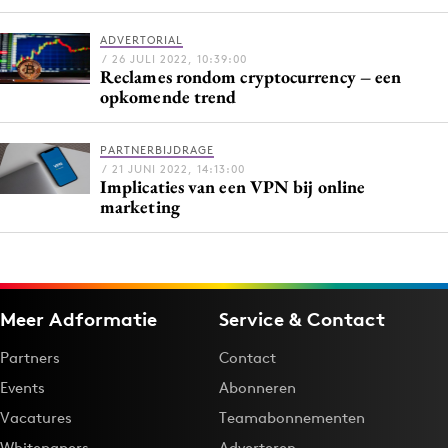
Bureaus
ADVERTORIAL
Campagnes
/ 26 JULI 2022, 10:39:00
Reclames rondom cryptocurrency – een
Carriere
opkomende trend
Contentmarketing
Craft
PARTNERBIJDRAGE
Customer Experience
/ 21 JUNI 2022, 14:13:00
Implicaties van een VPN bij online
Data & Insights
marketing
Design
Digital transformation
Diversiteit
Meer Adformatie
Service & Contact
Effectiviteit
Gedragsverandering
Partners
Contact
Influencer marketing
Events
Abonneren
Interne communicatie
Vacatures
Teamabonnementen
Martech
Whitepapers
Adverteren