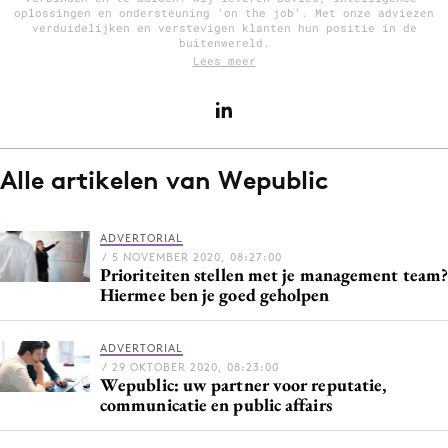
oplossingen en ondersteuning ‘on the job’. Met onze adviezen
verduidelijken en verstevigen klanten hun positie in de
buitenwereld.
Lees meer
Menu
Home
9 sept: GenAI-training
Alle artikelen van Wepublic
12 nov: MarketingLive!
Adverteren
Events
ADVERTORIAL
/ 5 NOVEMBER 2020, 08:27:00
Opleidingen
Prioriteiten stellen met je management team?
Hiermee ben je goed geholpen
Vacatures
Academy
ADVERTORIAL
Partners
/ 29 OKTOBER 2020, 08:23:00
Wepublic: uw partner voor reputatie,
Topics
communicatie en public affairs
Artificial Intelligence