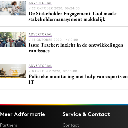
ADVERTORIAL
Bureaus
/ 22 OKTOBER 2020, 08:24:00
De Stakeholder Engagement Tool maakt
Campagnes
stakeholdermanagement makkelijk
Carriere
Contentmarketing
ADVERTORIAL
Craft
/ 15 OKTOBER 2020, 14:10:00
Issue Tracker: inzicht in de ontwikkelingen
Customer Experience
van issues
Data & Insights
Design
ADVERTORIAL
/ 8 OKTOBER 2020, 09:13:00
Digital transformation
Politieke monitoring met hulp van experts en
IT
Diversiteit
Effectiviteit
Gedragsverandering
Influencer marketing
Meer Adformatie
Service & Contact
Interne communicatie
Partners
Contact
Martech