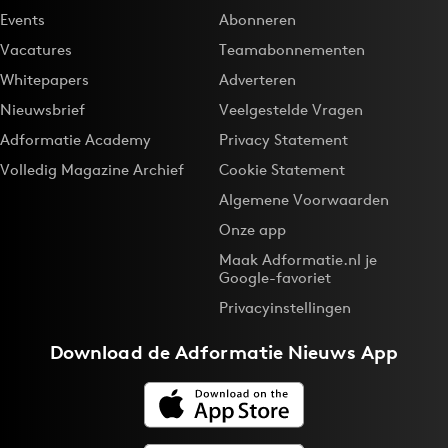
Events
Abonneren
Media
Vacatures
Teamabonnementen
Merkstrategie
Whitepapers
Adverteren
PR
Nieuwsbrief
Veelgestelde Vragen
Programmatic
Adformatie Academy
Privacy Statement
Purpose Marketing
Volledig Magazine Archief
Cookie Statement
Reputatie & crisis
Algemene Voorwaarden
Onze app
Maak Adformatie.nl je
Google-favoriet
Privacyinstellingen
Download de
Adformatie Nieuws App