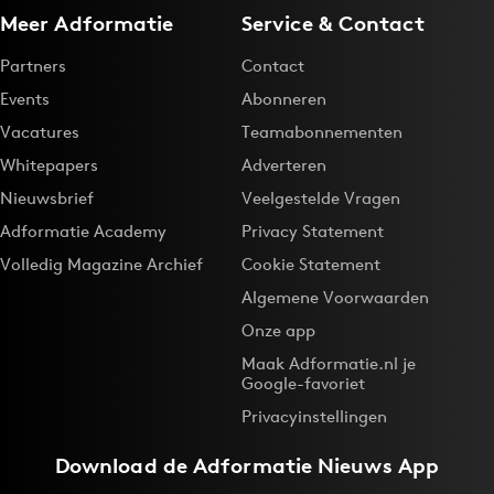
Meer Adformatie
Service & Contact
Bureaus
Campagnes
Partners
Contact
Carriere
Events
Abonneren
Contentmarketing
Vacatures
Teamabonnementen
Craft
Whitepapers
Adverteren
Customer Experience
Nieuwsbrief
Veelgestelde Vragen
Data & Insights
Adformatie Academy
Privacy Statement
Design
Volledig Magazine Archief
Cookie Statement
Digital transformation
Algemene Voorwaarden
Diversiteit
Onze app
Effectiviteit
Maak Adformatie.nl je
Google-favoriet
Gedragsverandering
Privacyinstellingen
Influencer marketing
Interne communicatie
Download de
Adformatie Nieuws App
Martech