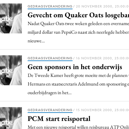
GEDRAGSVERANDERING
/ 20 NOVEMBER 2000, 23:00:0
Gevecht om Quaker Oats losgeba
Nadat Quaker Oats twee weken geleden een overname
miljard dollar van PepsiCo naast zich neerlegde hebbe
nieuwe…
GEDRAGSVERANDERING
/ 16 NOVEMBER 2000, 23:00:0
Geen sponsors in het onderwijs
De Tweede Kamer heeft grote moeite met de plannen 
Hermans en staatsecretaris Adelmund om sponsoring 
ouderbijdragen in het…
GEDRAGSVERANDERING
/ 15 NOVEMBER 2000, 23:00:0
PCM start reisportal
Met een nieuwe reisportal willen reisbureau ATP Onl