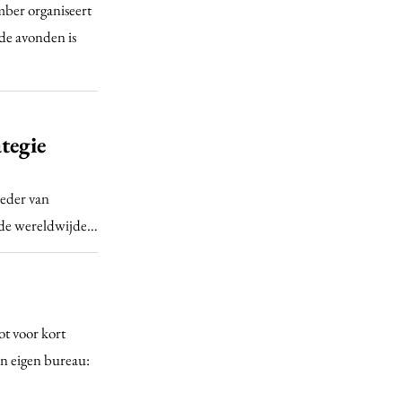
ber organiseert
 de avonden is
tegie
eder van
 de wereldwijde…
ot voor kort
n eigen bureau: