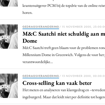
krantenuitgever PCM bij de topdrie van de online reis
horen.
GEDRAGSVERANDERING
/ 15 NOVEMBER 2000, 23:00:0
M&C Saatchi niet schuldig aan 
Dome
M&C Saatchi treft geen blaam voor de problemen ron
Millennium Dome in Greenwich. Volgens de voor het 
verantwoordelijke…
GEDRAGSVERANDERING
/ 13 NOVEMBER 2000, 00:00:0
Cross-selling kan vaak beter
Het meten en analyseren van klantgedrag en –tevredenh
ingeburgerd. Maar dat leidt niet per definitie tot hog