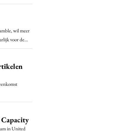
amble, wil meer
urlijk voor de…
tikelen
reenkomst
 Capacity
aam in United