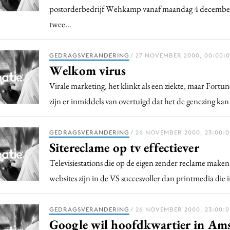
postorderbedrijf Wehkamp vanaf maandag 4 december
twee…
GEDRAGSVERANDERING
/ 27 NOVEMBER 2000, 00:00:
Welkom virus
Virale marketing, het klinkt als een ziekte, maar Fortu
zijn er inmiddels van overtuigd dat het de genezing kan
GEDRAGSVERANDERING
/ 26 NOVEMBER 2000, 23:00:0
Sitereclame op tv effectiever
Televisiestations die op de eigen zender reclame make
websites zijn in de VS succesvoller dan printmedia die
GEDRAGSVERANDERING
/ 26 NOVEMBER 2000, 23:00:0
Google wil hoofdkwartier in Am