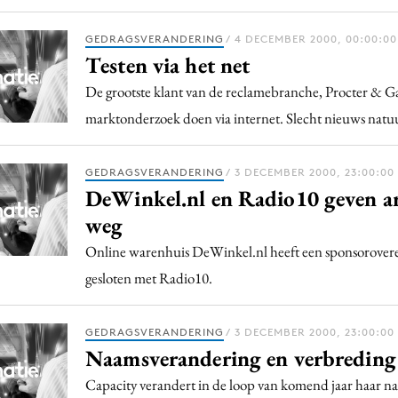
GEDRAGSVERANDERING
/ 4 DECEMBER 2000, 00:00:00
Testen via het net
De grootste klant van de reclamebranche, Procter & G
marktonderzoek doen via internet. Slecht nieuws natu
GEDRAGSVERANDERING
/ 3 DECEMBER 2000, 23:00:00
DeWinkel.nl en Radio10 geven ar
weg
Online warenhuis DeWinkel.nl heeft een sponsorove
gesloten met Radio10.
GEDRAGSVERANDERING
/ 3 DECEMBER 2000, 23:00:00
Naamsverandering en verbreding
Capacity verandert in de loop van komend jaar haar n