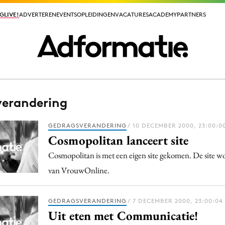
GLIVE!
GLIVE!
ADVERTEREN
ADVERTEREN
EVENTS
EVENTS
OPLEIDINGEN
OPLEIDINGEN
VACATURES
VACATURES
ACADEMY
ACADEMY
PARTNERS
PARTNERS
erandering
ieuws app
GEDRAGSVERANDERING
/ 10 DECEMBER 2000, 23:00:0
Cosmopolitan lanceert site
Cosmopolitan is met een eigen site gekomen. De site w
van VrouwOnline.
Media
ormation
Merkstrategie
GEDRAGSVERANDERING
/ 7 DECEMBER 2000, 23:00:04
PR
Uit eten met Communicatie!