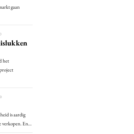
markt gaan
0
mislukken
d het
project
0
eid is aardig
ere verkopen. En…