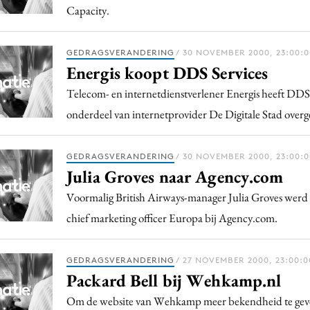
Capacity.
GEDRAGSVERANDERING
/ 30 NOVEMBER 2000, 23:00:0
Energis koopt DDS Services
Telecom- en internetdienstverlener Energis heeft DDS 
onderdeel van internetprovider De Digitale Stad ove
GEDRAGSVERANDERING
/ 30 NOVEMBER 2000, 23:00:0
Julia Groves naar Agency.com
Voormalig British Airways-manager Julia Groves wer
chief marketing officer Europa bij Agency.com.
GEDRAGSVERANDERING
/ 27 NOVEMBER 2000, 23:00:0
Packard Bell bij Wehkamp.nl
Om de website van Wehkamp meer bekendheid te geven