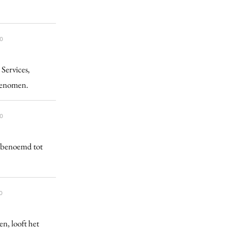
0
Services,
rgenomen.
0
d benoemd tot
0
, looft het