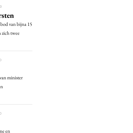
0
rsten
bod van bijna 15
n zich twee
0
van minister
en
0
ine en