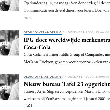
Programmatic
Op donderdag 14, maandag 18 en donderdag 21 decem
ering
Purpose Marketing
Communicatie een drietal diners voor lezers. Doel van
keting
Reputatie & crisis
met…
nicatie
GEDRAGSVERANDERING
/ 6 DECEMBER 2000, 23:00:00
IPG doet wereldwijde merkenstra
Coca-Cola
Coca-Cola heeft Interpublic Group of Companies, mo
McCann-Erickson, gekozen voor het ontwikkelen van
GEDRAGSVERANDERING
/ 4 DECEMBER 2000, 23:00:00
Nieuw bureau Tafel 23 opgericht
Strateeg Arjen Slijp en conceptdenker Martijn Knol - t
werkzaam bij VanRossum - beginnen 1 januari 2001 ee
Tafel…