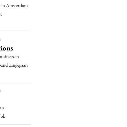
r in Amsterdam
t
0
tions
business en
rband aangegaan
0
van
ol.