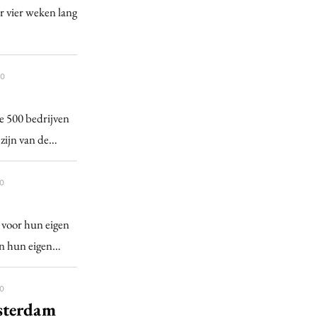
 vier weken lang
00
ne 500 bedrijven
 zijn van de…
0
n voor hun eigen
 in hun eigen…
0
sterdam