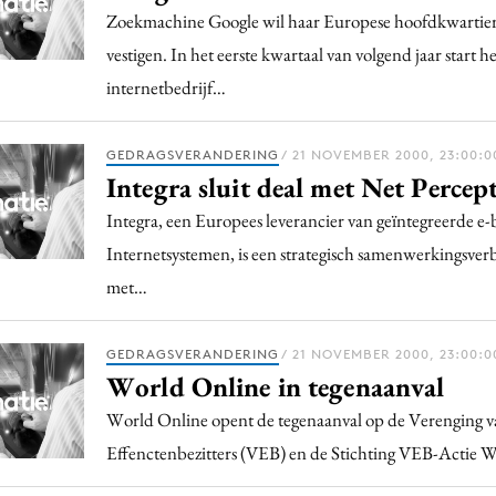
Zoekmachine Google wil haar Europese hoofdkwartie
vestigen. In het eerste kwartaal van volgend jaar start he
internetbedrijf…
GEDRAGSVERANDERING
/ 21 NOVEMBER 2000, 23:00:0
Integra sluit deal met Net Percep
Integra, een Europees leverancier van geïntegreerde e-
Internetsystemen, is een strategisch samenwerkingsve
met…
GEDRAGSVERANDERING
/ 21 NOVEMBER 2000, 23:00:0
World Online in tegenaanval
World Online opent de tegenaanval op de Verenging 
Effenctenbezitters (VEB) en de Stichting VEB-Actie W