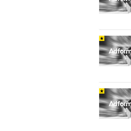
Carriere
Effectiviteit
Contentmarketing
Gedragsverand
Craft
Influencer mar
Customer Experience
Interne commu
Data & Insights
Martech