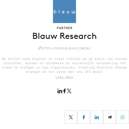
Menu
PARTNER
Blauw Research
Home
9 sept: GenAI-training
HTTPS://WWW.BLAUW.COM/NL/
12 nov: MarketingLive!
We willen onze klanten in staat stellen om op basis van nieuwe
Adverteren
inzichten, kansen te ontdekken en succesvolle verandering tot
stand te brengen in hun organisaties. Creating Positive Change
Events
brengen we tot leven met ons IFS model
Lees meer
Opleidingen
Vacatures
Academy
Partners
Topics
Artificial Intelligence