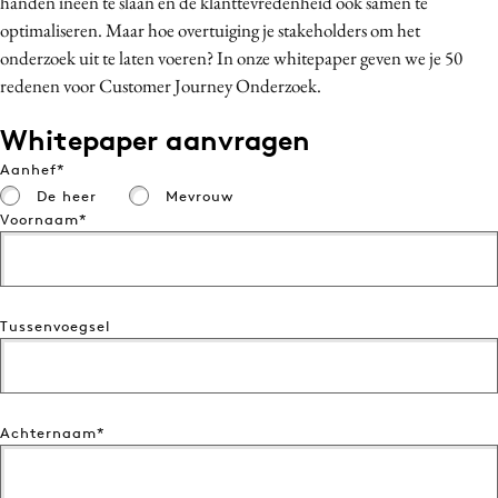
handen ineen te slaan en de klanttevredenheid ook samen te
Media
optimaliseren. Maar hoe overtuiging je stakeholders om het
onderzoek uit te laten voeren? In onze whitepaper geven we je 50
Merkstrategie
redenen voor Customer Journey Onderzoek.
PR
Programmatic
Whitepaper aanvragen
Purpose Marketing
Aanhef
Reputatie & crisis
De heer
Mevrouw
Voornaam
Tussenvoegsel
Achternaam