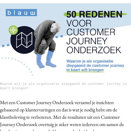
Bureaus
Campagnes
Carriere
Contentmarketing
Craft
Customer Experience
Data & Insights
Design
Digital transformation
Waarom wil je als organisatie diepgaand de customer journey in
Diversiteit
kaart brengen?
Effectiviteit
Met een Customer Journey Onderzoek verzamel je inzichten
Gedragsverandering
gebaseerd op klantervaringen en dat is wat je nodig hebt om de
Influencer marketing
klantbeleving te verbeteren. Met de resultaten uit een Customer
Interne communicatie
Journey Onderzoek overtuig je zeker weten iedereen om samen de
Martech