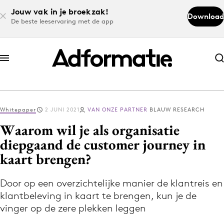
Jouw vak in je broekzak!
Download
De beste leeservaring met de app
Abonneer nu
Abonneer nu
Whitepaper
2 JUNI 2021
VAN ONZE PARTNER
BLAUW RESEARCH
Log in
Waarom wil je als organisatie
diepgaand de customer journey in
kaart brengen?
Download de app
Volg het laatste nieuws via de Adformatie
Door op een overzichtelijke manier de klantreis en
Nieuws app
klantbeleving in kaart te brengen, kun je de
vinger op de zere plekken leggen