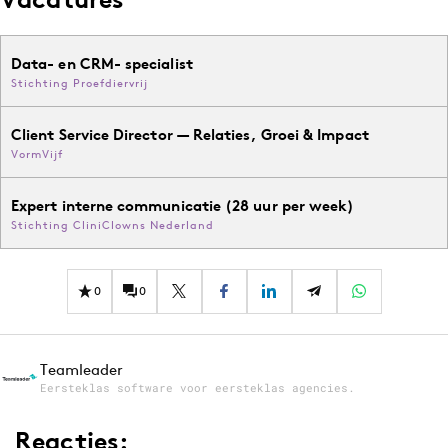
Data- en CRM- specialist
Stichting Proefdiervrij
Client Service Director — Relaties, Groei & Impact
VormVijf
Expert interne communicatie (28 uur per week)
Stichting CliniClowns Nederland
0
0
Teamleader
Eersteklas software voor eersteklas agencies.
Reacties: