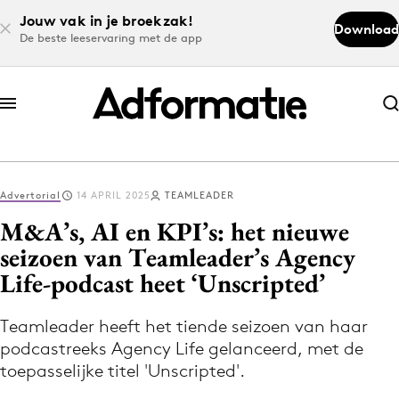
Jouw vak in je broekzak!
Download
De beste leeservaring met de app
Abonneer nu
Abonneer nu
Advertorial
14 APRIL 2025
TEAMLEADER
Log in
M&A’s, AI en KPI’s: het nieuwe
seizoen van Teamleader’s Agency
Life-podcast heet ‘Unscripted’
Download de app
Volg het laatste nieuws via de Adformatie
Teamleader heeft het tiende seizoen van haar
Nieuws app
podcastreeks Agency Life gelanceerd, met de
toepasselijke titel 'Unscripted'.