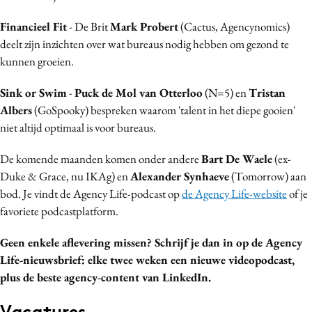
Financieel Fit
- De Brit
Mark Probert
(Cactus, Agencynomics)
deelt zijn inzichten over wat bureaus nodig hebben om gezond te
kunnen groeien.
Sink or Swim
-
Puck de Mol van Otterloo
(N=5) en
Tristan
Albers
(GoSpooky) bespreken waarom 'talent in het diepe gooien'
niet altijd optimaal is voor bureaus.
De komende maanden komen onder andere
Bart De Waele
(ex-
Duke & Grace, nu IKAg) en
Alexander Synhaeve
(Tomorrow) aan
bod. Je vindt de Agency Life-podcast op
de Agency Life-website
of je
favoriete podcastplatform.
Geen enkele aflevering missen? Schrijf je dan in op de Agency
Life-nieuwsbrief: elke twee weken een nieuwe videopodcast,
plus de beste agency-content van LinkedIn.
Vacatures