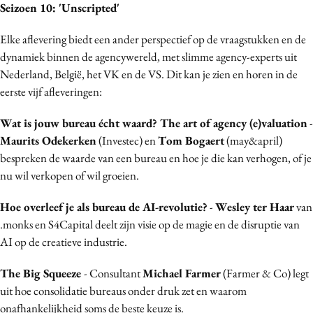
Seizoen 10: 'Unscripted'
Media
Merkstrategie
Elke aflevering biedt een ander perspectief op de vraagstukken en de
dynamiek binnen de agencywereld, met slimme agency-experts uit
PR
Nederland, België, het VK en de VS. Dit kan je zien en horen in de
Programmatic
eerste vijf afleveringen:
Purpose Marketing
Reputatie & crisis
Wat is jouw bureau écht waard? The art of agency (e)valuation
-
Maurits Odekerken
(Investec) en
Tom Bogaert
(may&april)
bespreken de waarde van een bureau en hoe je die kan verhogen, of je
nu wil verkopen of wil groeien.
Hoe overleef je als bureau de AI-revolutie?
-
Wesley ter Haar
van
.monks en S4Capital deelt zijn visie op de magie en de disruptie van
AI op de creatieve industrie.
The Big Squeeze
- Consultant
Michael Farmer
(Farmer & Co) legt
uit hoe consolidatie bureaus onder druk zet en waarom
onafhankelijkheid soms de beste keuze is.