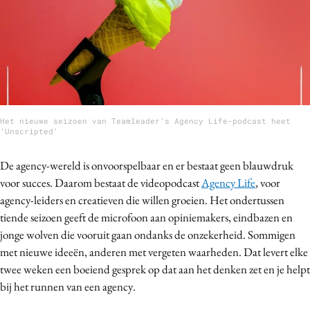
Bureaus
Campagnes
Carriere
Contentmarketing
Craft
Customer Experience
Het nieuwe seizoen van Teamleader’s Agency Life-podcast heet
‘Unscripted’
Data & Insights
Design
De agency-wereld is onvoorspelbaar en er bestaat geen blauwdruk
Digital transformation
voor succes. Daarom bestaat de videopodcast
Agency Life
, voor
agency-leiders en creatieven die willen groeien. Het ondertussen
Diversiteit
tiende seizoen geeft de microfoon aan opiniemakers, eindbazen en
Effectiviteit
jonge wolven die vooruit gaan ondanks de onzekerheid. Sommigen
Gedragsverandering
met nieuwe ideeën, anderen met vergeten waarheden. Dat levert elke
Influencer marketing
twee weken een boeiend gesprek op dat aan het denken zet en je helpt
Interne communicatie
bij het runnen van een agency.
Martech