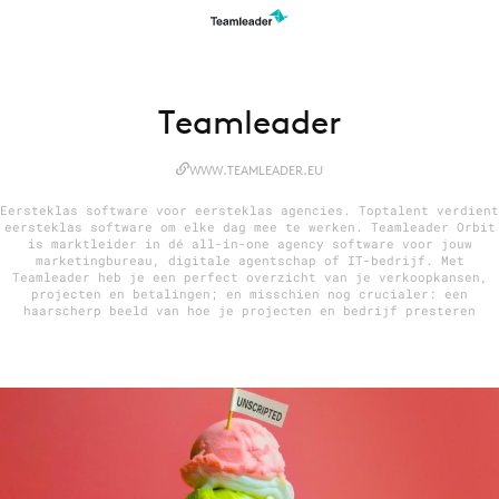
Menu
Teamleader
Home
9 sept: GenAI-training
WWW.TEAMLEADER.EU
12 nov: MarketingLive!
Eersteklas software voor eersteklas agencies. Toptalent verdient
eersteklas software om elke dag mee te werken. Teamleader Orbit
Adverteren
is marktleider in dé all-in-one agency software voor jouw
marketingbureau, digitale agentschap of IT-bedrijf. Met
Events
Teamleader heb je een perfect overzicht van je verkoopkansen,
projecten en betalingen; en misschien nog crucialer: een
Opleidingen
haarscherp beeld van hoe je projecten en bedrijf presteren
Vacatures
Academy
Partners
Topics
Artificial Intelligence