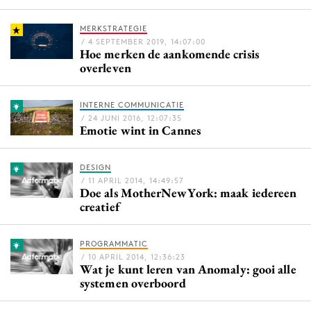
Bureaus
MERKSTRATEGIE
Campagnes
/ 4 SEPTEMBER 2019, 14:07:00
Hoe merken de aankomende crisis
Carriere
overleven
Contentmarketing
Craft
INTERNE COMMUNICATIE
Customer Experience
/ 24 JUNI 2016, 12:07:35
Emotie wint in Cannes
Data & Insights
Design
DESIGN
Digital transformation
/ 11 APRIL 2014, 14:49:57
Doe als MotherNewYork: maak iedereen
Diversiteit
creatief
Effectiviteit
Gedragsverandering
PROGRAMMATIC
/ 10 APRIL 2014, 12:36:23
Influencer marketing
Wat je kunt leren van Anomaly: gooi alle
systemen overboord
Interne communicatie
Martech