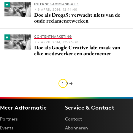
INTERNE COMMUNICATIE
Media
/ 9 APRIL 2014, 12:14:40
Doe als Droga5: verwacht niets van de
Merkstrategie
oude reclamenetwerken
PR
Programmatic
CONTENTMARKETING
Purpose Marketing
/ 7 APRIL 2014, 22:26:30
Doe als Google Creative lab; maak van
Reputatie & crisis
elke medewerker een ondernemer
1
2
Meer Adformatie
Service & Contact
Partners
Contact
Events
Abonneren