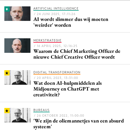
ARTIFICIAL INTELLIGENCE
/ 24 JUNI 2025, 17:11:26
AI wordt slimmer dus wij moeten
Menu
'weirder' worden
Home
MERKSTRATEGIE
9 sept: GenAI-training
/ 16 APRIL 2025, 12:16:25
Waarom de Chief Marketing Officer de
12 nov: MarketingLive!
nieuwe Chief Creative Officer wordt
Adverteren
Events
DIGITAL TRANSFORMATION
Opleidingen
/ 20 APRIL 2023, 13:31:00
Wat doen AI-hulpmiddelen als
Vacatures
Midjourney en ChatGPT met
creativiteit?
Academy
Partners
BUREAUS
Topics
/ 26 OKTOBER 2022, 11:00:00
'We zijn de oliemannetjes van een absurd
systeem'
Artificial Intelligence