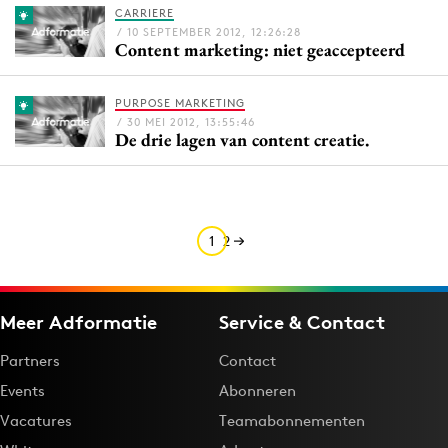
CARRIERE
Media
/ 10 SEPTEMBER 2012, 12:26:28
Content marketing: niet geaccepteerd
Merkstrategie
PR
PURPOSE MARKETING
Programmatic
/ 30 MEI 2012, 13:55:46
De drie lagen van content creatie.
Purpose Marketing
Reputatie & crisis
1
2
Meer Adformatie
Service & Contact
Partners
Contact
Events
Abonneren
Vacatures
Teamabonnementen