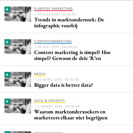
PURPOSE MARKETING
/ 19 JULI 2013, 12:12:42
Trends in marktonderzoek: De
Menu
infographic voorbij
Home
CONTENTMARKETING
9 sept: GenAI-training
/ 18 JULI 2013, 06:34:26
Content marketing is simpel! Hoe
12 nov: MarketingLive!
simpel? Gewoon de drie ‘R’en
Adverteren
Events
MEDIA
Opleidingen
/ 23 APRIL 2013, 18:01:42
Bigger data is better data?
Vacatures
Academy
DATA & INSIGHTS
Partners
/ 5 MAART 2013, 20:14:50
Waarom marktonderzoekers en
marketeers elkaar niet begrijpen
Topics
Artificial Intelligence