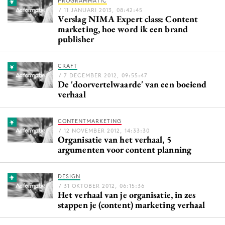
PROGRAMMATIC
Bureaus
/ 11 JANUARI 2013, 08:42:45
Verslag NIMA Expert class: Content
Campagnes
marketing, hoe word ik een brand
publisher
Carriere
Contentmarketing
CRAFT
Craft
/ 7 DECEMBER 2012, 09:55:47
De 'doorvertelwaarde' van een boeiend
Customer Experience
verhaal
Data & Insights
Design
CONTENTMARKETING
Digital transformation
/ 12 NOVEMBER 2012, 14:33:30
Organisatie van het verhaal, 5
Diversiteit
argumenten voor content planning
Effectiviteit
Gedragsverandering
DESIGN
/ 31 OKTOBER 2012, 06:15:36
Influencer marketing
Het verhaal van je organisatie, in zes
stappen je (content) marketing verhaal
Interne communicatie
Martech