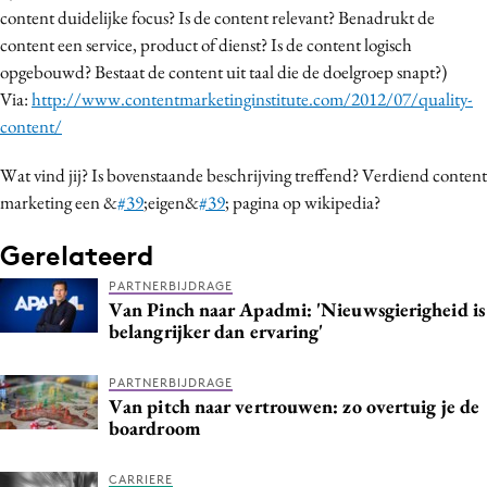
content duidelijke focus? Is de content relevant? Benadrukt de
content een service, product of dienst? Is de content logisch
opgebouwd? Bestaat de content uit taal die de doelgroep snapt?)
Via:
http://www.contentmarketinginstitute.com/2012/07/quality-
content/
Wat vind jij? Is bovenstaande beschrijving treffend? Verdiend content
marketing een &
#39
;eigen&
#39
; pagina op wikipedia?
Gerelateerd
PARTNERBIJDRAGE
Van Pinch naar Apadmi: 'Nieuwsgierigheid is
belangrijker dan ervaring'
PARTNERBIJDRAGE
Van pitch naar vertrouwen: zo overtuig je de
boardroom
CARRIERE