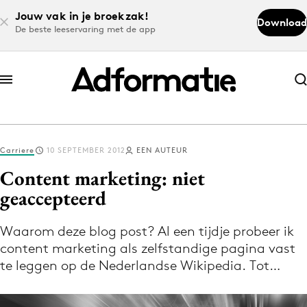
Jouw vak in je broekzak!
Download
De beste leeservaring met de app
Abonneer nu
Abonneer nu
Carriere
10 SEPTEMBER 2012
EEN AUTEUR
Log in
Content marketing: niet
geaccepteerd
Download de app
Volg het laatste nieuws via de Adformatie
Waarom deze blog post? Al een tijdje probeer ik
content marketing als zelfstandige pagina vast
Nieuws app
te leggen op de Nederlandse Wikipedia. Tot…