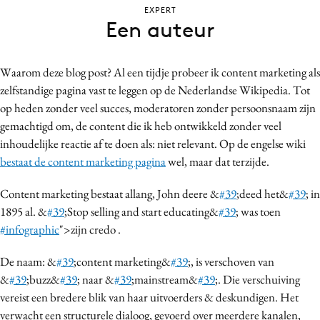
EXPERT
Bureaus
Een auteur
Campagnes
Carriere
Waarom deze blog post? Al een tijdje probeer ik content marketing als
Contentmarketing
zelfstandige pagina vast te leggen op de Nederlandse Wikipedia. Tot
Craft
op heden zonder veel succes, moderatoren zonder persoonsnaam zijn
Customer Experience
gemachtigd om, de content die ik heb ontwikkeld zonder veel
Data & Insights
inhoudelijke reactie af te doen als: niet relevant. Op de engelse wiki
bestaat de content marketing pagina
wel, maar dat terzijde.
Design
Digital transformation
Content marketing bestaat allang, John deere &
#39
;deed het&
#39
; in
Diversiteit
1895 al. &
#39
;Stop selling and start educating&
#39
; was toen
Effectiviteit
#infographic
">zijn credo .
Gedragsverandering
De naam: &
#39
;content marketing&
#39
;, is verschoven van
Influencer marketing
&
#39
;buzz&
#39
; naar &
#39
;mainstream&
#39
;. Die verschuiving
Interne communicatie
vereist een bredere blik van haar uitvoerders & deskundigen. Het
Martech
verwacht een structurele dialoog, gevoerd over meerdere kanalen,