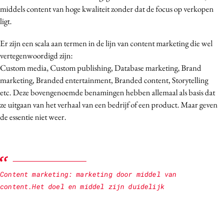
middels content van hoge kwaliteit zonder dat de focus op verkopen
Media
ligt.
Merkstrategie
PR
Er zijn een scala aan termen in de lijn van content marketing die wel
Programmatic
vertegenwoordigd zijn:
Custom media, Custom publishing, Database marketing, Brand
Purpose Marketing
marketing, Branded entertainment, Branded content, Storytelling
Reputatie & crisis
etc. Deze bovengenoemde benamingen hebben allemaal als basis dat
ze uitgaan van het verhaal van een bedrijf of een product. Maar geven
de essentie niet weer.
Content marketing: marketing door middel van
content.Het doel en middel zijn duidelijk