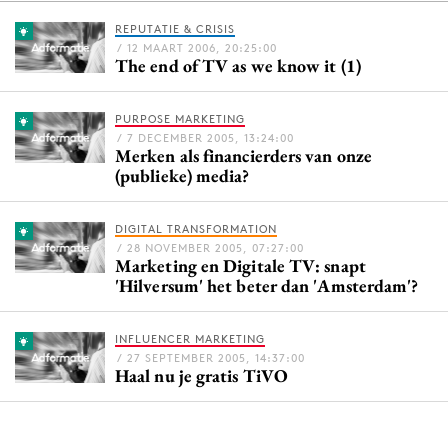
REPUTATIE & CRISIS
/ 12 MAART 2006, 20:25:00
The end of TV as we know it (1)
Menu
Home
PURPOSE MARKETING
/ 7 DECEMBER 2005, 13:24:00
9 sept: GenAI-training
Merken als financierders van onze
(publieke) media?
12 nov: MarketingLive!
Adverteren
DIGITAL TRANSFORMATION
Events
/ 28 NOVEMBER 2005, 07:27:00
Marketing en Digitale TV: snapt
Opleidingen
'Hilversum' het beter dan 'Amsterdam'?
Vacatures
Academy
INFLUENCER MARKETING
Partners
/ 27 SEPTEMBER 2005, 14:37:00
Haal nu je gratis TiVO
Topics
Artificial Intelligence