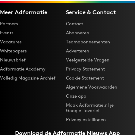
Bureaus
Meer Adformatie
Service & Contact
Campagnes
Partners
Contact
Carriere
Events
Abonneren
Contentmarketing
Vacatures
Teamabonnementen
Craft
Whitepapers
Adverteren
Customer Experience
Nieuwsbrief
Veelgestelde Vragen
Data & Insights
Adformatie Academy
Privacy Statement
Design
Volledig Magazine Archief
Cookie Statement
Digital transformation
Algemene Voorwaarden
Diversiteit
Onze app
Effectiviteit
Maak Adformatie.nl je
Gedragsverandering
Google-favoriet
Influencer marketing
Privacyinstellingen
Interne communicatie
Download de
Adformatie Nieuws App
Martech