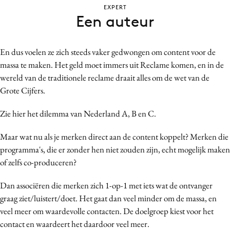
EXPERT
Bureaus
Een auteur
Campagnes
Carriere
En dus voelen ze zich steeds vaker gedwongen om content voor de
Contentmarketing
massa te maken. Het geld moet immers uit Reclame komen, en in de
Craft
wereld van de traditionele reclame draait alles om de wet van de
Customer Experience
Grote Cijfers.
Data & Insights
Zie hier het dilemma van Nederland A, B en C.
Design
Digital transformation
Maar wat nu als je merken direct aan de content koppelt? Merken die
Diversiteit
programma's, die er zonder hen niet zouden zijn, echt mogelijk maken
of zelfs co-produceren?
Effectiviteit
Gedragsverandering
Dan associëren die merken zich 1-op-1 met iets wat de ontvanger
Influencer marketing
graag ziet/luistert/doet. Het gaat dan veel minder om de massa, en
Interne communicatie
veel meer om waardevolle contacten. De doelgroep kiest voor het
contact en waardeert het daardoor veel meer.
Martech