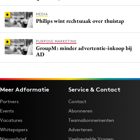
MEDIA
Philips wint rechtszaak over thuistap
PURPOSE MARKETING
GroupM: minder advertentie-inkoop bij
AD
Meer Adformatie
Service & Contact
Partners
Contact
Events
Abonneren
Vacatures
Teamabonnementen
Whitepapers
Adverteren
Nieuwsbrief
Veelgestelde Vragen