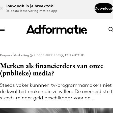
Jouw vak in je broekzak!
Download
De beste leeservaring met de app
Abonneer nu
Abonneer nu
Purpose Marketing
7 DECEMBER 2005
EEN AUTEUR
Log in
Merken als financierders van onze
(publieke) media?
Download de app
Volg het laatste nieuws via de Adformatie
Steeds vaker kunnnen tv-programmamakers niet
de kwaliteit maken die zij willen. De overheid stelt
Nieuws app
steeds minder geld beschikbaar voor de…