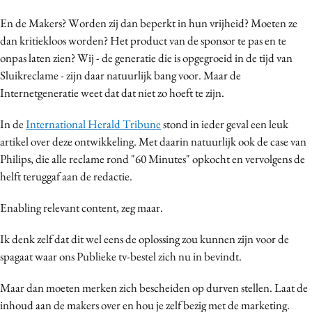
Media
En de Makers? Worden zij dan beperkt in hun vrijheid? Moeten ze
Merkstrategie
dan kritiekloos worden? Het product van de sponsor te pas en te
PR
onpas laten zien? Wij - de generatie die is opgegroeid in de tijd van
Sluikreclame - zijn daar natuurlijk bang voor. Maar de
Programmatic
Internetgeneratie weet dat dat niet zo hoeft te zijn.
Purpose Marketing
Reputatie & crisis
In de
International Herald Tribune
stond in ieder geval een leuk
artikel over deze ontwikkeling. Met daarin natuurlijk ook de case van
Philips, die alle reclame rond "60 Minutes" opkocht en vervolgens de
helft teruggaf aan de redactie.
Enabling relevant content, zeg maar.
Ik denk zelf dat dit wel eens de oplossing zou kunnen zijn voor de
spagaat waar ons Publieke tv-bestel zich nu in bevindt.
Maar dan moeten merken zich bescheiden op durven stellen. Laat de
inhoud aan de makers over en hou je zelf bezig met de marketing.