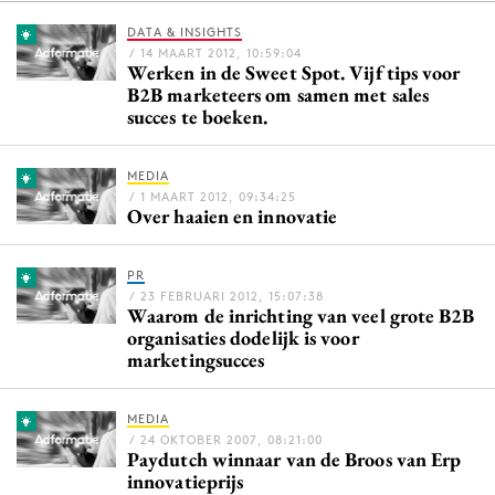
DATA & INSIGHTS
/ 14 MAART 2012, 10:59:04
Werken in de Sweet Spot. Vijf tips voor
Menu
B2B marketeers om samen met sales
succes te boeken.
Home
9 sept: GenAI-training
MEDIA
12 nov: MarketingLive!
/ 1 MAART 2012, 09:34:25
Over haaien en innovatie
Adverteren
Events
PR
Opleidingen
/ 23 FEBRUARI 2012, 15:07:38
Waarom de inrichting van veel grote B2B
Vacatures
organisaties dodelijk is voor
marketingsucces
Academy
Partners
MEDIA
Topics
/ 24 OKTOBER 2007, 08:21:00
Paydutch winnaar van de Broos van Erp
innovatieprijs
Artificial Intelligence