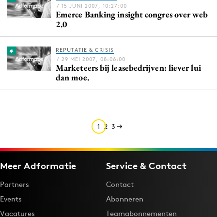
/ 15 JUNI 2007, 10:27:00
Media
Emerce Banking insight congres over web
2.0
Merkstrategie
PR
REPUTATIE & CRISIS
Programmatic
/ 29 MEI 2007, 08:06:00
Marketeers bij leasebedrijven: liever lui
Purpose Marketing
dan moe.
Reputatie & crisis
1
2
3
Meer Adformatie
Service & Contact
Partners
Contact
Events
Abonneren
Vacatures
Teamabonnementen