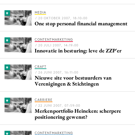
Bureaus
MEDIA
Campagnes
/ 20 OKTOBER 2007, 18:10:00
One stop personal financial management
Carriere
Contentmarketing
CONTENTMARKETING
Craft
/ 20 JULI 2007, 14:19:00
Innovatie in besturing: leve de ZZP'er
Customer Experience
Data & Insights
CRAFT
Design
/ 26 JUNI 2007, 16:11:00
Nieuwe site voor bestuurders van
Digital transformation
Verenigingen & Stichtingen
Diversiteit
Effectiviteit
CARRIERE
Gedragsverandering
/ 22 JUNI 2007, 07:59:00
Merkenportfolio Heineken: scherpere
Influencer marketing
positionering gewenst?
Interne communicatie
Martech
CONTENTMARKETING