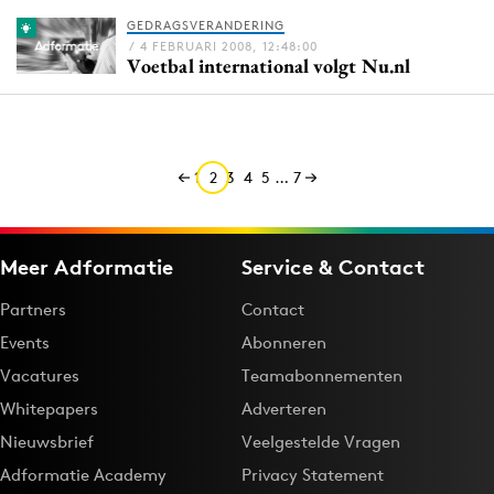
Media
GEDRAGSVERANDERING
/ 4 FEBRUARI 2008, 12:48:00
Merkstrategie
Voetbal international volgt Nu.nl
PR
Programmatic
Purpose Marketing
1
2
3
4
5
…
7
Reputatie & crisis
Meer Adformatie
Service & Contact
Partners
Contact
Events
Abonneren
Vacatures
Teamabonnementen
Whitepapers
Adverteren
Nieuwsbrief
Veelgestelde Vragen
Adformatie Academy
Privacy Statement