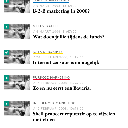
CONTENTMARKETING
Bureaus
/ 5 MAART 2008, 16:12:00
B-2-B marketing in 2008?
Campagnes
Carriere
MERKSTRATEGIE
Contentmarketing
/ 4 MAART 2008, 11:47:00
Wat doen jullie tijdens de lunch?
Craft
Customer Experience
DATA & INSIGHTS
Data & Insights
/ 20 FEBRUARI 2008, 15:15:00
Internet censuur is onmogelijk
Design
Digital transformation
PURPOSE MARKETING
Diversiteit
/ 14 FEBRUARI 2008, 15:53:00
Zo en nu eerst een Bavaria.
Effectiviteit
Gedragsverandering
INFLUENCER MARKETING
Influencer marketing
/ 12 FEBRUARI 2008, 10:58:00
Shell probeert reputatie op te vijzelen
Interne communicatie
met video
Martech