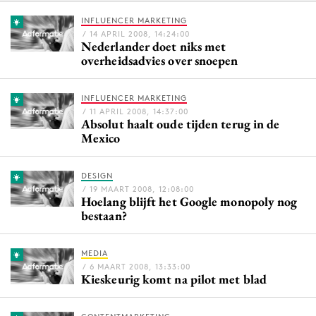
INFLUENCER MARKETING
/ 14 APRIL 2008, 14:24:00
Nederlander doet niks met
Menu
overheidsadvies over snoepen
Home
INFLUENCER MARKETING
9 sept: GenAI-training
/ 11 APRIL 2008, 14:37:00
Absolut haalt oude tijden terug in de
12 nov: MarketingLive!
Mexico
Adverteren
Events
DESIGN
Opleidingen
/ 19 MAART 2008, 12:08:00
Hoelang blijft het Google monopoly nog
Vacatures
bestaan?
Academy
Partners
MEDIA
/ 6 MAART 2008, 13:33:00
Kieskeurig komt na pilot met blad
Topics
Artificial Intelligence